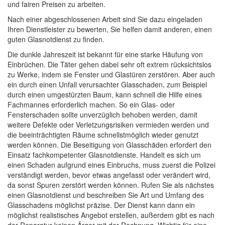
und fairen Preisen zu arbeiten.
Nach einer abgeschlossenen Arbeit sind Sie dazu eingeladen
Ihren Dienstleister zu bewerten, Sie helfen damit anderen, einen
guten Glasnotdienst zu finden.
Die dunkle Jahreszeit ist bekannt für eine starke Häufung von
Einbrüchen. Die Täter gehen dabei sehr oft extrem rücksichtslos
zu Werke, indem sie Fenster und Glastüren zerstören. Aber auch
ein durch einen Unfall verursachter Glasschaden, zum Beispiel
durch einen umgestürzten Baum, kann schnell die Hilfe eines
Fachmannes erforderlich machen. So ein Glas- oder
Fensterschaden sollte unverzüglich behoben werden, damit
weitere Defekte oder Verletzungsrisiken vermieden werden und
die beeinträchtigten Räume schnellstmöglich wieder genutzt
werden können. Die Beseitigung von Glasschäden erfordert den
Einsatz fachkompetenter Glasnotdienste. Handelt es sich um
einen Schaden aufgrund eines Einbruchs, muss zuerst die Polizei
verständigt werden, bevor etwas angefasst oder verändert wird,
da sonst Spuren zerstört werden können. Rufen Sie als nächstes
einen Glasnotdienst und beschreiben Sie Art und Umfang des
Glasschadens möglichst präzise. Der Dienst kann dann ein
möglichst realistisches Angebot erstellen, außerdem gibt es nach
der Reparatur keinen Ärger mit der Rechnung. Wichtig für eine