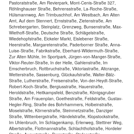
Pastoratstraße, Am Revierpark, Mont-Cenis-Straße 327,
Röhlinghauser Straße, Behrensstraße, La-Roche-Straße,
Hülsmannweg, Am Trimbuschhof, Am Westbach, Am Alten
Amt, Auf dem Stennert, Ernststraße, Zietenstraße, Am
Schrebergarten, Steinplatz, Grenzweg, Bunsenstraße, Max-
Wiethoff-Straße, Deutsche Straße, Schlägelstraße,
Wiedehopfstraße, Eickeler Markt, Eislebener Straße,
Heerstraße, Margaretenstraße, Paderborner Straße, Anna-
Luise-Straße, Fabrikstraße, Eberhard-Wildermuth-Straße,
Zur Alten Mühle, Im Sportpark, Jürgen-von-Manger-Straße,
Viktor-Reuter-Straße, In der Helle, Gahlenstraße, Im
Emscherbruch, Rottbruchstraße, Viktoriastraße, Altcrange,
Wetterstraße, Sassenburg, Glückaufstraße, Walter-Bälz-
Straße, Lutherstraße, Freisenstraße, Von-der-Heydt-Straße,
Robert-Koch-Straße, Bergiusstraße, Hauerstraße,
Heroldstraße, Heitkampsfeld, Benzstraße, Königsgruber
Straße, Am Frauenplan, Goethestraße, Feldstraße, Gustav-
Hegler-Ring, Straße des Bohrhammers, Holbeinstraße,
Moselstraße, Körnerstraße, Steinmetzstraße, Danziger
Straße, Wittenbergstraße, Händelstraße, Klopstockstraße,
Im Uhlenbruch, Im Schlagenkamp, Erlenweg, Stettiner Weg,
Albertstraße, Flottmannstraße, Schlachthofstraße, Hordeler