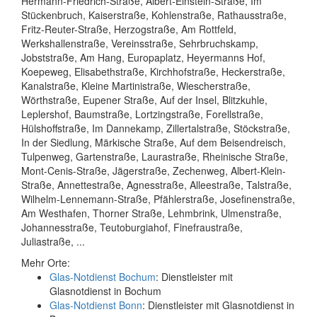
Hermann-Friedrich-Straße, Albert-Einstein-Straße, Im
Stückenbruch, Kaiserstraße, Kohlenstraße, Rathausstraße,
Fritz-Reuter-Straße, Herzogstraße, Am Rottfeld,
Werkshallenstraße, Vereinsstraße, Sehrbruchskamp,
Jobststraße, Am Hang, Europaplatz, Heyermanns Hof,
Koepeweg, Elisabethstraße, Kirchhofstraße, Heckerstraße,
Kanalstraße, Kleine Martinistraße, Wiescherstraße,
Wörthstraße, Eupener Straße, Auf der Insel, Blitzkuhle,
Leplershof, Baumstraße, Lortzingstraße, Forellstraße,
Hülshoffstraße, Im Dannekamp, Zillertalstraße, Stöckstraße,
In der Siedlung, Märkische Straße, Auf dem Beisendreisch,
Tulpenweg, Gartenstraße, Laurastraße, Rheinische Straße,
Mont-Cenis-Straße, Jägerstraße, Zechenweg, Albert-Klein-
Straße, Annettestraße, Agnesstraße, Alleestraße, Talstraße,
Wilhelm-Lennemann-Straße, Pfählerstraße, Josefinenstraße,
Am Westhafen, Thorner Straße, Lehmbrink, Ulmenstraße,
Johannesstraße, Teutoburgiahof, Finefraustraße,
Juliastraße, ...
Mehr Orte:
Glas-Notdienst Bochum
: Dienstleister mit
Glasnotdienst in Bochum
Glas-Notdienst Bonn
: Dienstleister mit Glasnotdienst in