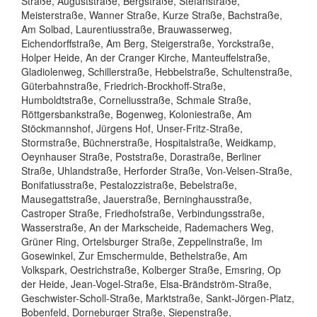
Straße, Auguststraße, Bergstraße, Stefanstraße,
Meisterstraße, Wanner Straße, Kurze Straße, Bachstraße,
Am Solbad, Laurentiusstraße, Brauwasserweg,
Eichendorffstraße, Am Berg, Steigerstraße, Yorckstraße,
Holper Heide, An der Cranger Kirche, Manteuffelstraße,
Gladiolenweg, Schillerstraße, Hebbelstraße, Schultenstraße,
Güterbahnstraße, Friedrich-Brockhoff-Straße,
Humboldtstraße, Corneliusstraße, Schmale Straße,
Röttgersbankstraße, Bogenweg, Koloniestraße, Am
Stöckmannshof, Jürgens Hof, Unser-Fritz-Straße,
Stormstraße, Büchnerstraße, Hospitalstraße, Weidkamp,
Oeynhauser Straße, Poststraße, Dorastraße, Berliner
Straße, Uhlandstraße, Herforder Straße, Von-Velsen-Straße,
Bonifatiusstraße, Pestalozzistraße, Bebelstraße,
Mausegattstraße, Jauerstraße, Berninghausstraße,
Castroper Straße, Friedhofstraße, Verbindungsstraße,
Wasserstraße, An der Markscheide, Rademachers Weg,
Grüner Ring, Ortelsburger Straße, Zeppelinstraße, Im
Gosewinkel, Zur Emschermulde, Bethelstraße, Am
Volkspark, Oestrichstraße, Kolberger Straße, Emsring, Op
der Heide, Jean-Vogel-Straße, Elsa-Brändström-Straße,
Geschwister-Scholl-Straße, Marktstraße, Sankt-Jörgen-Platz,
Bobenfeld, Dorneburger Straße, Siepenstraße,