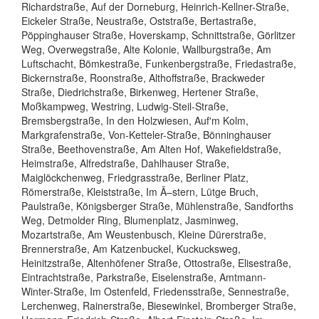
Richardstraße, Auf der Dorneburg, Heinrich-Kellner-Straße,
Eickeler Straße, Neustraße, Oststraße, Bertastraße,
Pöppinghauser Straße, Hoverskamp, Schnittstraße, Görlitzer
Weg, Overwegstraße, Alte Kolonie, Wallburgstraße, Am
Luftschacht, Bömkestraße, Funkenbergstraße, Friedastraße,
Bickernstraße, Roonstraße, Althoffstraße, Brackweder
Straße, Diedrichstraße, Birkenweg, Hertener Straße,
Moßkampweg, Westring, Ludwig-Steil-Straße,
Bremsbergstraße, In den Holzwiesen, Auf'm Kolm,
Markgrafenstraße, Von-Ketteler-Straße, Bönninghauser
Straße, Beethovenstraße, Am Alten Hof, Wakefieldstraße,
Heimstraße, Alfredstraße, Dahlhauser Straße,
Maiglöckchenweg, Friedgrasstraße, Berliner Platz,
Römerstraße, Kleiststraße, Im Ã–stern, Lütge Bruch,
Paulstraße, Königsberger Straße, Mühlenstraße, Sandforths
Weg, Detmolder Ring, Blumenplatz, Jasminweg,
Mozartstraße, Am Weustenbusch, Kleine Dürerstraße,
Brennerstraße, Am Katzenbuckel, Kuckucksweg,
Heinitzstraße, Altenhöfener Straße, Ottostraße, Elisestraße,
Eintrachtstraße, Parkstraße, Eiselenstraße, Amtmann-
Winter-Straße, Im Ostenfeld, Friedensstraße, Sennestraße,
Lerchenweg, Rainerstraße, Biesewinkel, Bromberger Straße,