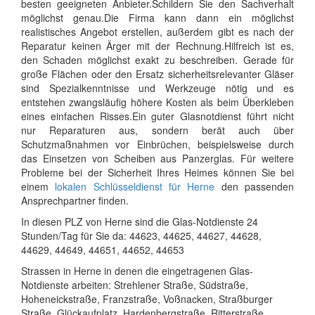
besten geeigneten Anbieter.Schildern Sie den Sachverhalt
möglichst genau.Die Firma kann dann ein möglichst
realistisches Angebot erstellen, außerdem gibt es nach der
Reparatur keinen Ärger mit der Rechnung.Hilfreich ist es,
den Schaden möglichst exakt zu beschreiben. Gerade für
große Flächen oder den Ersatz sicherheitsrelevanter Gläser
sind Spezialkenntnisse und Werkzeuge nötig und es
entstehen zwangsläufig höhere Kosten als beim Überkleben
eines einfachen Risses.Ein guter Glasnotdienst führt nicht
nur Reparaturen aus, sondern berät auch über
Schutzmaßnahmen vor Einbrüchen, beispielsweise durch
das Einsetzen von Scheiben aus Panzerglas. Für weitere
Probleme bei der Sicherheit Ihres Heimes können Sie bei
einem
lokalen Schlüsseldienst für Herne
den passenden
Ansprechpartner finden.
In diesen PLZ von Herne sind die Glas-Notdienste 24
Stunden/Tag für Sie da: 44623, 44625, 44627, 44628,
44629, 44649, 44651, 44652, 44653
Strassen in Herne in denen die eingetragenen Glas-
Notdienste arbeiten: Strehlener Straße, Südstraße,
Hoheneickstraße, Franzstraße, Voßnacken, Straßburger
Straße, Glückaufplatz, Hardenbergstraße, Ritterstraße,