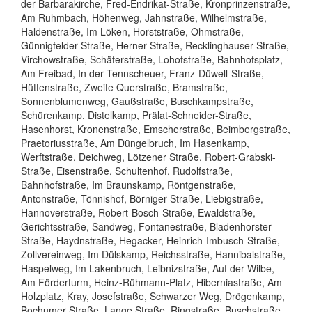
der Barbarakirche, Fred-Endrikat-Straße, Kronprinzenstraße,
Am Ruhmbach, Höhenweg, Jahnstraße, Wilhelmstraße,
Haldenstraße, Im Löken, Horststraße, Ohmstraße,
Günnigfelder Straße, Herner Straße, Recklinghauser Straße,
Virchowstraße, Schäferstraße, Lohofstraße, Bahnhofsplatz,
Am Freibad, In der Tennscheuer, Franz-Düwell-Straße,
Hüttenstraße, Zweite Querstraße, Bramstraße,
Sonnenblumenweg, Gaußstraße, Buschkampstraße,
Schürenkamp, Distelkamp, Prälat-Schneider-Straße,
Hasenhorst, Kronenstraße, Emscherstraße, Beimbergstraße,
Praetoriusstraße, Am Düngelbruch, Im Hasenkamp,
Werftstraße, Deichweg, Lötzener Straße, Robert-Grabski-
Straße, Eisenstraße, Schultenhof, Rudolfstraße,
Bahnhofstraße, Im Braunskamp, Röntgenstraße,
Antonstraße, Tönnishof, Börniger Straße, Liebigstraße,
Hannoverstraße, Robert-Bosch-Straße, Ewaldstraße,
Gerichtsstraße, Sandweg, Fontanestraße, Bladenhorster
Straße, Haydnstraße, Hegacker, Heinrich-Imbusch-Straße,
Zollvereinweg, Im Dülskamp, Reichsstraße, Hannibalstraße,
Haspelweg, Im Lakenbruch, Leibnizstraße, Auf der Wilbe,
Am Förderturm, Heinz-Rühmann-Platz, Hiberniastraße, Am
Holzplatz, Kray, Josefstraße, Schwarzer Weg, Drögenkamp,
Bochumer Straße, Lange Straße, Ringstraße, Buschstraße,