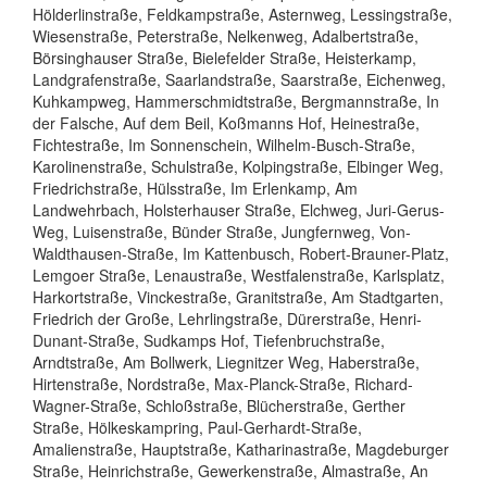
Hölderlinstraße, Feldkampstraße, Asternweg, Lessingstraße,
Wiesenstraße, Peterstraße, Nelkenweg, Adalbertstraße,
Börsinghauser Straße, Bielefelder Straße, Heisterkamp,
Landgrafenstraße, Saarlandstraße, Saarstraße, Eichenweg,
Kuhkampweg, Hammerschmidtstraße, Bergmannstraße, In
der Falsche, Auf dem Beil, Koßmanns Hof, Heinestraße,
Fichtestraße, Im Sonnenschein, Wilhelm-Busch-Straße,
Karolinenstraße, Schulstraße, Kolpingstraße, Elbinger Weg,
Friedrichstraße, Hülsstraße, Im Erlenkamp, Am
Landwehrbach, Holsterhauser Straße, Elchweg, Juri-Gerus-
Weg, Luisenstraße, Bünder Straße, Jungfernweg, Von-
Waldthausen-Straße, Im Kattenbusch, Robert-Brauner-Platz,
Lemgoer Straße, Lenaustraße, Westfalenstraße, Karlsplatz,
Harkortstraße, Vinckestraße, Granitstraße, Am Stadtgarten,
Friedrich der Große, Lehrlingstraße, Dürerstraße, Henri-
Dunant-Straße, Sudkamps Hof, Tiefenbruchstraße,
Arndtstraße, Am Bollwerk, Liegnitzer Weg, Haberstraße,
Hirtenstraße, Nordstraße, Max-Planck-Straße, Richard-
Wagner-Straße, Schloßstraße, Blücherstraße, Gerther
Straße, Hölkeskampring, Paul-Gerhardt-Straße,
Amalienstraße, Hauptstraße, Katharinastraße, Magdeburger
Straße, Heinrichstraße, Gewerkenstraße, Almastraße, An