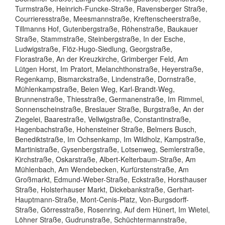
Turmstraße, Heinrich-Funcke-Straße, Ravensberger Straße,
Courrieresstraße, Meesmannstraße, Kreftenscheerstraße,
Tillmanns Hof, Gutenbergstraße, Röhenstraße, Baukauer
Straße, Stammstraße, Steinbergstraße, In der Esche,
Ludwigstraße, Flöz-Hugo-Siedlung, Georgstraße,
Florastraße, An der Kreuzkirche, Grimberger Feld, Am
Lütgen Horst, Im Pratort, Melanchthonstraße, Heyerstraße,
Regenkamp, Bismarckstraße, Lindenstraße, Dornstraße,
Mühlenkampstraße, Beien Weg, Karl-Brandt-Weg,
Brunnenstraße, Thiesstraße, Germanenstraße, Im Rimmel,
Sonnenscheinstraße, Breslauer Straße, Burgstraße, An der
Ziegelei, Baarestraße, Vellwigstraße, Constantinstraße,
Hagenbachstraße, Hohensteiner Straße, Belmers Busch,
Benediktstraße, Im Ochsenkamp, Im Wildholz, Kampstraße,
Martinistraße, Gysenbergstraße, Lotsenweg, Semlerstraße,
Kirchstraße, Oskarstraße, Albert-Kelterbaum-Straße, Am
Mühlenbach, Am Wendebecken, Kurfürstenstraße, Am
Großmarkt, Edmund-Weber-Straße, Eckstraße, Horsthauser
Straße, Holsterhauser Markt, Dickebankstraße, Gerhart-
Hauptmann-Straße, Mont-Cenis-Platz, Von-Burgsdorff-
Straße, Görresstraße, Rosenring, Auf dem Hünert, Im Wietel,
Löhner Straße, Gudrunstraße, Schüchtermannstraße,