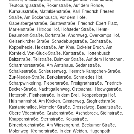
Teutoburgiastraße, Rökenstraße, Auf dem Rohde,
Kurhausstraße, Mathildenstraße, Karl-Friedrich-Friesen-
Straße, Am Böckenbusch, Vor dem Hofe,
Gabelsbergerstraße, Gustavstraße, Friedrich-Ebert-Platz,
Marienstraße, Hiltrops Hof, Hofsteder Straße, Henin-
Beaumont-Straße, Dorfstraße, Ahornweg, Overkamps Hof,
Gelsenkircher Straße, Schadeburgstraße, Eschstraße,
Koppelheide, Heidstraße, Am Knie, Eickeler Bruch, Am
Kornfeld, Von-Gluck-Straße, Kantstraße, Höttenbusch,
Baltzstraße, Tellstraße, Bulmker Straße, Auf dem Hörstchen,
Scharnhorststraße, Am Amtshaus, Sedanstraße,
Schalkestraße, Schleusenweg, Heinrich-Kämpchen-Straße,
Zur-Nieden-Straße, Berkelstraße, Schmiedes Hof,
Scharpwinkelring, Pieperstraße, Freiligrathstraße, Friedrich-
Becker-Straße, Nachtigallenweg, Ostbachtal, Hedwigstraße,
Hotteroth, Fleithestraße, In dem Breil, Koppenbergs Hof,
Hülsmannshof, Am Kricken, Ginsterweg, Siegfriedstraße,
Kastanienallee, Memeler Straße, Drosselweg, Basaltstraße,
Obere Vödestraße, Grabenstraße, Aschebrock, Steinstraße,
Knappenstraße, Sternstraße, Koksstraße,
Birnenbruchstraße, Am Wiesengrund, Beckumer Straße,
Molenweg, Kremerstraße, In den Weiden, Hugenpoth,