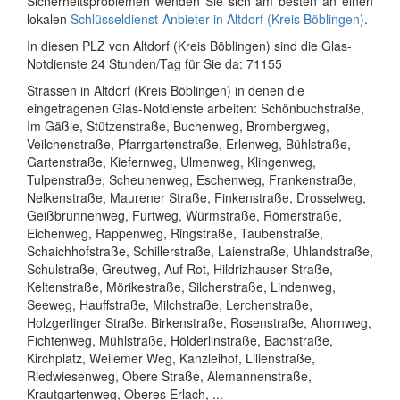
Sicherheitsproblemen wenden Sie sich am besten an einen
lokalen
Schlüsseldienst-Anbieter in Altdorf (Kreis Böblingen)
.
In diesen PLZ von Altdorf (Kreis Böblingen) sind die Glas-
Notdienste 24 Stunden/Tag für Sie da: 71155
Strassen in Altdorf (Kreis Böblingen) in denen die
eingetragenen Glas-Notdienste arbeiten: Schönbuchstraße,
Im Gäßle, Stützenstraße, Buchenweg, Brombergweg,
Veilchenstraße, Pfarrgartenstraße, Erlenweg, Bühlstraße,
Gartenstraße, Kiefernweg, Ulmenweg, Klingenweg,
Tulpenstraße, Scheunenweg, Eschenweg, Frankenstraße,
Nelkenstraße, Maurener Straße, Finkenstraße, Drosselweg,
Geißbrunnenweg, Furtweg, Würmstraße, Römerstraße,
Eichenweg, Rappenweg, Ringstraße, Taubenstraße,
Schaichhofstraße, Schillerstraße, Laienstraße, Uhlandstraße,
Schulstraße, Greutweg, Auf Rot, Hildrizhauser Straße,
Keltenstraße, Mörikestraße, Silcherstraße, Lindenweg,
Seeweg, Hauffstraße, Milchstraße, Lerchenstraße,
Holzgerlinger Straße, Birkenstraße, Rosenstraße, Ahornweg,
Fichtenweg, Mühlstraße, Hölderlinstraße, Bachstraße,
Kirchplatz, Weilemer Weg, Kanzleihof, Lilienstraße,
Riedwiesenweg, Obere Straße, Alemannenstraße,
Krautgartenweg, Oberes Erlach, ...