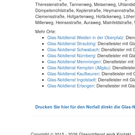
Theresienstraße, Tannenweg, Meisenweg, Uhlandst
Dümpelsmühlstraße, Keplerstraße, Heymannstraße, H
Clemensstraße, Hofgartenweg, Hofäckerweg, Löher
Millerweg, Heinsestraße, Auraweg, Mainfeldstraße,
Mehr Orte:
Glas-Notdienst Weiden in der Oberpfalz
: Dien
Glas-Notdienst Straubing
: Dienstleister mit G
Glas-Notdienst Schwabach
: Dienstleister mi
Glas-Notdienst Nürnberg
: Dienstleister mit G
Glas-Notdienst Memmingen
: Dienstleister m
Glas-Notdienst Kempten (Allgäu)
: Dienstleist
Glas-Notdienst Kaufbeuren
: Dienstleister mit
Glas-Notdienst Ingolstadt
: Dienstleister mit G
Glas-Notdienst Erlangen
: Dienstleister mit Gl
Drucken Sie hier für den Notfall direkt die Glas
Copyright © 2015 - 2026 Glasnotdienst.work
Kontakt