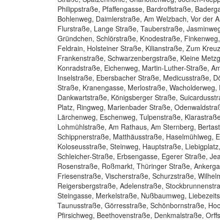
Philippstraße, Pfaffengasse, Bardroffstraße, Bader
Bohlenweg, Daimlerstraße, Am Welzbach, Vor der Au
Flurstraße, Lange Straße, Tauberstraße, Jasminweg
Gründchen, Schlörstraße, Knodestraße, Finkenweg, 
Feldrain, Holsteiner Straße, Kilianstraße, Zum Kre
Frankenstraße, Schwarzenbergstraße, Kleine Metzge
Konradstraße, Eichenweg, Martin-Luther-Straße, A
Inselstraße, Ebersbacher Straße, Medicusstraße, D
Straße, Kranengasse, Merlostraße, Wacholderweg,
Dankwartstraße, Königsberger Straße, Suicardusst
Platz, Ringweg, Marienbader Straße, Odenwaldstra
Lärchenweg, Eschenweg, Tulpenstraße, Klarastraße
Lohmühlstraße, Am Rathaus, Am Sternberg, Bertast
Schippnerstraße, Matthäusstraße, Haselmühlweg, 
Koloseusstraße, Steinweg, Hauptstraße, Liebigplatz
Schleicher-Straße, Erbsengasse, Egerer Straße, Je
Rosenstraße, Roßmarkt, Thüringer Straße, Ankergas
Friesenstraße, Vischerstraße, Schurzstraße, Wilh
Reigersbergstraße, Adelenstraße, Stockbrunnenstra
Steingasse, Merkelstraße, Nußbaumweg, Liebezeits
Taunusstraße, Görresstraße, Schönbornstraße, Hoc
Pfirsichweg, Beethovenstraße, Denkmalstraße, Orffst