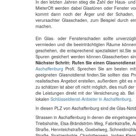
In den letzten Jahren stieg die Zahl der Haus- u
MieterOft werden dabei Glastüren oder Fenster vo
kommt dann noch der Ärger und der Schaden, de
verursachter Glasschaden, zum Beispiel durch ei
machen.
Ein Glas- oder Fensterschaden sollte unverzügl
vermieden und die beeinträchtigten Räume können 
geschehen, die entsprechend spezialisiert ist.Sie 
Spuren gesichert werden können.Glasscherben sind
Nächster Schritt: Rufen Sie einen Glasnotdienst
Aschaffenburg
Profi. Sprechen Sie am besten mit 
geeigneten Glasnotdienst finden.Sie sollten das P
realistisches Angebot erstellen, außerdem gibt e
zu schätzen ist aber oft nicht möglich, dies muß de
die Leistungen direkt mit der Versicherung ab. B
lokalen
Schlüsseldienst-Anbieter in Aschaffenburg
.
In diesen PLZ von Aschaffenburg sind die Glas-Not
Strassen in Aschaffenburg in denen die eingetragen
Triebshohle, Elsa-Brändström-Weg, Fabrikstraße, An
Straße, Hennteichstraße, Goebelweg, Schneidmühlw
Straße, Spatzenhohle, Charlottenweg, Jochen-Klepp