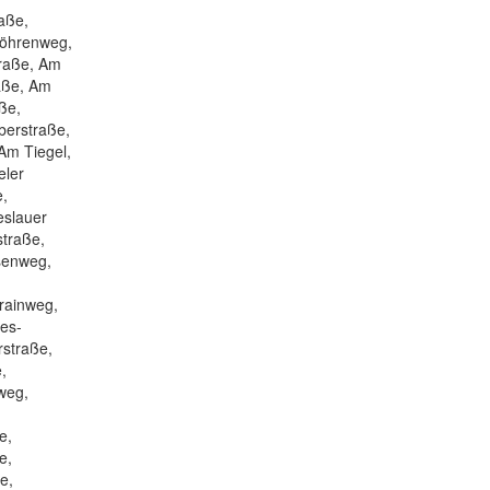
aße,
Föhrenweg,
traße, Am
raße, Am
ße,
berstraße,
Am Tiegel,
eler
e,
eslauer
traße,
senweg,
rainweg,
ies-
rstraße,
,
weg,
e,
e,
e,