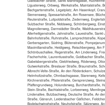
Glattbacher Straße, Sankt Martinsgasse, Ruchelnhe
Ligusterweg, Orbweg, Werkstraße, Maintalstraße, B
Bachgartenstraße, Legatplatz, Am Hasenkopf, Cran
Siemensweg, Spessartstraße, Am Rosensee, Blücher
Reuterstraße, Luitpoldstraße, Zedernweg, Englerts
Sulzbacher Straße, Niddaweg, Schönbergweg, Eins
Magnolienweg, Darmstädter Straße, Waldhäuserstraß
Allerheiligenstraße, Jahnstraße, Lauestraße, Sankt
Bahnhofstraße, Ruhrstraße, Lamprechtstraße, Koper
Gerbersgarten, Südring, Blütenstraße, Pompejanum
Maximilianstraße, Heidigweg, Reischbergweg, Am Fl
Schönbuschallee, Regerstraße, Am Lindenweg, Freu
Fischerhohle, Laurentiusstraße, Goldbacher Straße
Gabelsbergerstraße, Giebfriedweg, Röderweg, Otto
Gutwerkstraße, Breslauer Straße, Braunstraße, Sche
Albrecht-Velte-Straße, An den Röderäckern, Schu
Helmholtzstraße, Ohmbachsgasse, Starenweg, Kelte
Kirchnerstraße, Pfisterstraße, Gersprenzweg, Steins
Pfaffengrundweg, Holunderweg, Burchardtstraße, Ha
Stein-Straße, Bachtalstraße, Lorbeerweg, Memling
Lindenallee, Butzbachweg, Deutsche Straße, An d
Straße, Gänsruh, Leidersbacher Gäßchen, Feldchens
Bodelschwinghstraße, Neuhofstraße, Sälzerweg, An