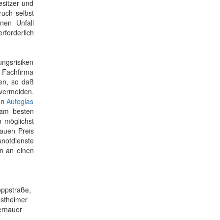
esitzer und
ruch selbst
nen Unfall
forderlich
ngsrisiken
e Fachfirma
ken, so daß
vermeiden.
en
Autoglas
 am besten
n möglichst
nauen Preis
snotdienste
en an einen
oppstraße,
ostheimer
ernauer