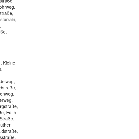
straße,
lohrweg,
straße,
terrain,
,
aße,
, Kleine
e,
delweg,
dstraße,
nenweg,
terweg,
rgstraße,
e, Edith-
Straße,
uther
ldstraße,
sstraße,