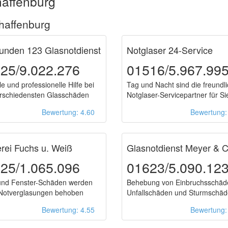
haffenburg
haffenburg
unden 123 Glasnotdienst
Notglaser 24-Service
25/9.022.276
01516/5.967.99
e und professionelle Hilfe bei
Tag und Nacht sind die freundl
rschiedensten Glasschäden
Notglaser-Servicepartner für Si
Bewertung: 4.60
Bewertung
rei Fuchs u. Weiß
Glasnotdienst Meyer & C
25/1.065.096
01623/5.090.12
und Fenster-Schäden werden
Behebung von Einbruchsschäd
Notverglasungen behoben
Unfallschäden und Sturmschä
Bewertung: 4.55
Bewertung