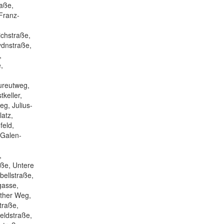
raße,
Franz-
ichstraße,
ydnstraße,
,
,
ureutweg,
keller,
g, Julius-
atz,
feld,
-Galen-
,
aße, Untere
bellstraße,
gasse,
öther Weg,
traße,
eldstraße,