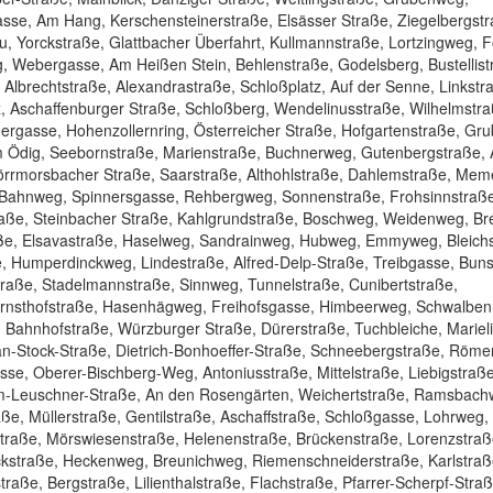
gasse, Am Hang, Kerschensteinerstraße, Elsässer Straße, Ziegelbergstr
, Yorckstraße, Glattbacher Überfahrt, Kullmannstraße, Lortzingweg, 
, Webergasse, Am Heißen Stein, Behlenstraße, Godelsberg, Bustellis
Albrechtstraße, Alexandrastraße, Schloßplatz, Auf der Senne, Linkst
uz, Aschaffenburger Straße, Schloßberg, Wendelinusstraße, Wilhelmstra
rgasse, Hohenzollernring, Österreicher Straße, Hofgartenstraße, Gru
m Ödig, Seebornstraße, Marienstraße, Buchnerweg, Gutenbergstraße, 
örrmorsbacher Straße, Saarstraße, Althohlstraße, Dahlemstraße, Mem
 Bahnweg, Spinnersgasse, Rehbergweg, Sonnenstraße, Frohsinnstraß
raße, Steinbacher Straße, Kahlgrundstraße, Boschweg, Weidenweg, Br
ße, Elsavastraße, Haselweg, Sandrainweg, Hubweg, Emmyweg, Bleichs
, Humperdinckweg, Lindestraße, Alfred-Delp-Straße, Treibgasse, Bun
raße, Stadelmannstraße, Sinnweg, Tunnelstraße, Cunibertstraße,
Ernsthofstraße, Hasenhägweg, Freihofsgasse, Himbeerweg, Schwalben
, Bahnhofstraße, Würzburger Straße, Dürerstraße, Tuchbleiche, Mariel
an-Stock-Straße, Dietrich-Bonhoeffer-Straße, Schneebergstraße, Röme
se, Oberer-Bischberg-Weg, Antoniusstraße, Mittelstraße, Liebigstraße
elm-Leuschner-Straße, An den Rosengärten, Weichertstraße, Ramsbach
ße, Müllerstraße, Gentilstraße, Aschaffstraße, Schloßgasse, Lohrweg,
traße, Mörswiesenstraße, Helenenstraße, Brückenstraße, Lorenzstraß
kstraße, Heckenweg, Breunichweg, Riemenschneiderstraße, Karlstraß
raße, Bergstraße, Lilienthalstraße, Flachstraße, Pfarrer-Scherpf-Straß