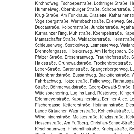
Kirchhofweg, Tschoepestraße, Lothringer Straße, He
Hummelweg, Obernburger Straße, Schoberstraße, Dor
Krug-Straße, Am Funkhaus, Grasleite, Katharinens
Vogelsbergstraße, Wermbachstraße, Erlenweg, Steu
Duccastraße, Kolbornstraße, Junckerstraße, Agatha
Kurmainzer Ring, Mühlstraße, Koempelstraße, Kapell
Mainaschaffer Straße, Waldackerstraße, Heimstraß
Schleusenweg, Sterckelweg, Leimeisterweg, Wailand
Brennofengasse, Hibiskusweg, Am Herbigsbach, Döl
Pfälzer Straße, Erbsenrainweg, Fraunhoferstraße, 
Haidstraße, Grünewaldstraße, Trockenbrodtstraße, 
Leber-Straße, Gartenstraße, Spangenbergerweg, Lu
Hildenbrandstraße, Bussardweg, Backoffenstraße, W
Fahrbachweg, Hotzelstraße, Falkenweg, Rathausgas
Straße, Böhmerwaldstraße, Georg-Dewald-Straße, 
Wittelsbacherring, Lug ins Land, Rüsterweg, Kling
Erlenmeyerstraße, Kapuzinerplatz, Berliner Allee, 
Fischergasse, Kettererstraße, Hoffmannstraße, Die
Lange Sträucher, Wagnerstraße, Kohlenkaistraße, 
Wilhelminenstraße, Moltkestraße, Kinzigstraße, Ki
Hessenstraße, Am Fußberg, Christian-Schad-Straß
Kirschbaumweg, Hindemithstraße, Kneippstraße, Sc