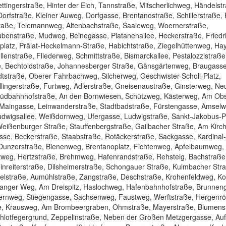
ttingerstraße, Hinter der Eich, Tannstraße, Mitscherlichweg, Händelst
fstraße, Kleiner Auweg, Dorfgasse, Brentanostraße, Schillerstraße, 
traße, Telemannweg, Altenbachstraße, Saaleweg, Woernerstraße,
benstraße, Mudweg, Beinegasse, Platanenallee, Heckerstraße, Friedr
platz, Prälat-Heckelmann-Straße, Habichtstraße, Ziegelhüttenweg, Ha
enstraße, Fliederweg, Schmittstraße, Bismarckallee, Pestalozzistraße
e, Bechtoldstraße, Johannesberger Straße, Gänsgärtenweg, Braugasse
tstraße, Oberer Fahrbachweg, Silcherweg, Geschwister-Scholl-Platz,
lingerstraße, Furtweg, Adlerstraße, Gneisenaustraße, Ginsterweg, Ne
Südbahnhofstraße, An den Bornwiesen, Schützweg, Kästerweg, Am Obst
Maingasse, Leinwanderstraße, Stadtbadstraße, Fürstengasse, Amselwe
dwigsallee, Weißdornweg, Ufergasse, Ludwigstraße, Sankt-Jakobus-Pl
eißenburger Straße, Stauffenbergstraße, Gailbacher Straße, Am Kirch
se, Beckerstraße, Staabstraße, Rotäckerstraße, Sackgasse, Kardinal
Dunzerstraße, Bienenweg, Brentanoplatz, Fichtenweg, Apfelbaumweg,
ertweg, Hertzstraße, Brehmweg, Hafenrandstraße, Rehsteig, Bachstraße
Leinreiterstraße, Dilsheimerstraße, Schongauer Straße, Kulmbacher Str
selstraße, Aumühlstraße, Zangstraße, Deschstraße, Krohenfeldweg, Ko
Langer Weg, Am Dreispitz, Haslochweg, Hafenbahnhofstraße, Brunnen
efernweg, Stiegengasse, Sachsenweg, Faustweg, Werftstraße, Hergenr
e, Krausweg, Am Brombeergraben, Ohmstraße, Mayerstraße, Blumens
hlotfegergrund, Zeppelinstraße, Neben der Großen Metzgergasse, Auf