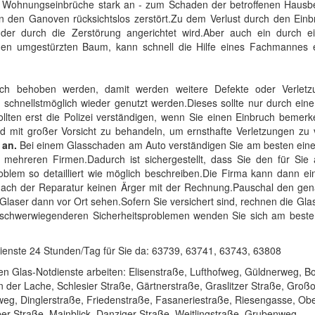
nd Wohnungseinbrüche stark an - zum Schaden der betroffenen Hausb
n den Ganoven rücksichtslos zerstört.Zu dem Verlust durch den Einb
r durch die Zerstörung angerichtet wird.Aber auch ein durch ei
nen umgestürzten Baum, kann schnell die Hilfe eines Fachmannes er
ich behoben werden, damit werden weitere Defekte oder Verletzu
schnellstmöglich wieder genutzt werden.Dieses sollte nur durch ein
sollten erst die Polizei verständigen, wenn Sie einen Einbruch bemer
 mit großer Vorsicht zu behandeln, um ernsthafte Verletzungen zu 
 an.
Bei einem Glasschaden am Auto verständigen Sie am besten ein
mehreren Firmen.Dadurch ist sichergestellt, dass Sie den für Sie
roblem so detailliert wie möglich beschreiben.Die Firma kann dann ei
s nach der Reparatur keinen Ärger mit der Rechnung.Pauschal den ge
r Glaser dann vor Ort sehen.Sofern Sie versichert sind, rechnen die Gla
ei schwerwiegenderen Sicherheitsproblemen wenden Sie sich am best
dienste 24 Stunden/Tag für Sie da: 63739, 63741, 63743, 63808
en Glas-Notdienste arbeiten: Elisenstraße, Lufthofweg, Güldnerweg, B
 der Lache, Schlesier Straße, Gärtnerstraße, Graslitzer Straße, Groß
eg, Dinglerstraße, Friedenstraße, Fasaneriestraße, Riesengasse, Ob
er-Straße, Mainblick, Danziger Straße, Weitlingstraße, Grubenweg,