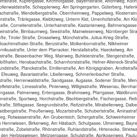
imstraße, Kupfergasse, Kirchhofgasse, Bayernstraße, Ahornweg, Koch
ollenwaldstraße, Schepplerweg, Am Springergarten, Güterberg, Hafen
achstraße, Wendelbergstraße, Obernheimweg, Pappelweg, Klosterrain
straße, Tränkgasse, Kiebitzweg, Unterm Kist, Umenhofstraße, Am Klos
traße, Cornelienstraße, Unterhainstraße, Kastanienweg, Bahmersgasse
teinstraße, Birnbaumweg, Seestraße, Mainwiesenweg, Nürnberger Str
e, Tiroler Straße, Drosselweg, Münchstraße, Julius-Krieg-Straße,
-Joachimsthaler-Straße, Benzstraße, Molkenbornstraße, Nilkheimer
nikusstraße, Unter dem Pfarracker, Herstallstraße, Haeckelweg, Am
straße, Bessenbacher Weg, Mainweg, Buhleierstraße, Stengerstraße,
oßhafen, Hensbachstraße, Scharnhorststraße, Hefner-Alteneck-Straße
ndstraße, Planckstraße, Emilienstraße, Am Königsgraben, Arndtstraß
, Efeuweg, Bavariastraße, Libellenweg, Schmerlenbacher Straße,
straße, Herrenwaldstraße, Sandgasse, Augasse, Sodener Straße, Men
ffelstraße, Limesstraße, Pinienweg, Willigisstraße, Wiesenau, Bernhar
lzengasse, Palmenweg, Entengasse, Brahmsweg, Pfarrgasse, Waldbrun
nstraße, Sportweg, Horchstraße, Bischbergstraße, Fischergasse, Rei
traße, Stiftsgasse, Seegrundstraße, Reitzstraße, Mirabellenweg, Dalbe
idbergstraße, Preußenweg, Mozartstraße, Schubertstraße, Amirastraß
weg, Rotwasserstraße, Am Grubenteich, Schergstraße, Schweinheimer 
en Hennwiesen, Birkenweg, Am Häsbach, Schulgasse, Ulmenweg, Bayre
traße, Zobelstraße, Rhönstraße, Ruhlandstraße, Hirtenecke, Strietwa
 den Herbigswiesen, Metzgergasse, Schulstraße, Aprikosenweg, Paulu