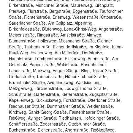
Birkenstraße, Münchner Straße, Maurerweg, Kirchplatz,
Prielweg, Flurstraße, Bergstraße, Bogenstraße, Taufkirchner
Straße, Fichtenstraße, Erlenweg, Wiesenstraße, Ottostraße,
Sauerlacher Straße, Am Golfplatz, Alpenring,
Birkenfeldstraße, Blütenweg, Lena-Christ-Weg, Angerstraße,
Meisenstraße, Ringstraße, Amselstraße, Almweg,
Blumenstraße, Hollerweg, Miesbacher Straße, Glonner
Straße, Taubenstraße, Eichendorffstraße, Im Kleefeld, Kiem-
Pauli-Weg, Eschenweg, Am Mitterfeld, Dorfstraße,
Hauptstraße, Lerchenstraße, Finkenweg, Auenstraße, Am
Osterholz, Pappelstraße, Waldstraße, Rosenheimer
Landstraße, Markweg, Eugen-Sänger-Ring, Tölzer Straße,
Lindenstraße, Tannenstraße, Höhenkirchner Straße,
Brunnthaler Straße, Aventinusweg, Waldsiedlung,
Metzgerweg, Lärchenstraße, Ludwig-Thoma-Straße,
Schulstraße, Gartenstraße, Kiefernstraße, Zugspitzstraße,
Kapellenweg, Kuckucksweg, Forststraße, Otterloher Straße,
Riedhauser Straße, Dürrnhaarer Straße, Weidenstraße,
Kirchweg, Sankt-Georg-Straße, Faistenhaarer Straße,
Reißweg, Ayinger Straße, Riedhausen, Hofoldinger Straße,
Schäfflerstraße, Zedernstraße, Ottobrunner Straße,
Buchenstraße, Eichenstraße, Ahornstraße, Roßkopfweg,