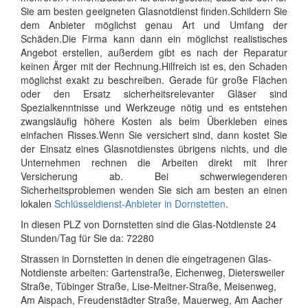
Sie am besten geeigneten Glasnotdienst finden.Schildern Sie
dem Anbieter möglichst genau Art und Umfang der
Schäden.Die Firma kann dann ein möglichst realistisches
Angebot erstellen, außerdem gibt es nach der Reparatur
keinen Ärger mit der Rechnung.Hilfreich ist es, den Schaden
möglichst exakt zu beschreiben. Gerade für große Flächen
oder den Ersatz sicherheitsrelevanter Gläser sind
Spezialkenntnisse und Werkzeuge nötig und es entstehen
zwangsläufig höhere Kosten als beim Überkleben eines
einfachen Risses.Wenn Sie versichert sind, dann kostet Sie
der Einsatz eines Glasnotdienstes übrigens nichts, und die
Unternehmen rechnen die Arbeiten direkt mit Ihrer
Versicherung ab. Bei schwerwiegenderen
Sicherheitsproblemen wenden Sie sich am besten an einen
lokalen
Schlüsseldienst-Anbieter in Dornstetten
.
In diesen PLZ von Dornstetten sind die Glas-Notdienste 24
Stunden/Tag für Sie da: 72280
Strassen in Dornstetten in denen die eingetragenen Glas-
Notdienste arbeiten: Gartenstraße, Eichenweg, Dietersweiler
Straße, Tübinger Straße, Lise-Meitner-Straße, Meisenweg,
Am Aispach, Freudenstädter Straße, Mauerweg, Am Aacher