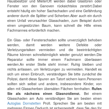
Hausbesitzer und MieterOft werden dabei Glastüren oder
Fenster von den Ganoven rücksichtslos zerstört.Dabei
entsteht häufig ein hoher Sachschaden und eine Gefährdung
anderer durch die Splitter und Scherben.Aber auch ein durch
einen Unfall verursachter Glasschaden, zum Beispiel durch
einen umgestürzten Baum, kann schnell die Hilfe eines
Fachmannes erforderlich machen.
Ein Glas- oder Fensterschaden sollte unverzüglich behoben
werden, damit werden weitere Defekte oder
Verletzungsrisiken vermieden und die beeinträchtigten
Räume können schnellstmöglich wieder genutzt werden.Die
Reparatur sollte immer einem Fachmann überlassen
werden.An erster Stelle steht immer: Ruhig bleiben und
nichts anfassen, um Verletzungen zu vermeiden. Handelt es
sich um einen Einbruch, verständigen Sie bitte zunächst die
Polizei, damit diese Spuren am Tatort sichern kann.Personen
sollten sich selbst und andere, insbesondere Kinder, von
allen mit Glasscherben übersäten Flächen fernhalten.
Rufen
Sie als nächstes einen Glasnotdienst.
Bei einem
Glasschaden am Auto verständigen Sie am besten einen
Autoglas Dornstetten
Profi. Sprechen Sie am besten mit
mehreren Firmen.Dadurch ist sichergestellt, dass Sie den für