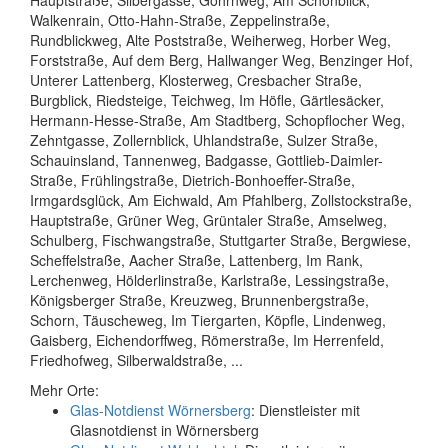
Walkenrain, Otto-Hahn-Straße, Zeppelinstraße,
Rundblickweg, Alte Poststraße, Weiherweg, Horber Weg,
Forststraße, Auf dem Berg, Hallwanger Weg, Benzinger Hof,
Unterer Lattenberg, Klosterweg, Cresbacher Straße,
Burgblick, Riedsteige, Teichweg, Im Höfle, Gärtlesäcker,
Hermann-Hesse-Straße, Am Stadtberg, Schopflocher Weg,
Zehntgasse, Zollernblick, Uhlandstraße, Sulzer Straße,
Schauinsland, Tannenweg, Badgasse, Gottlieb-Daimler-
Straße, Frühlingstraße, Dietrich-Bonhoeffer-Straße,
Irmgardsglück, Am Eichwald, Am Pfahlberg, Zollstockstraße,
Hauptstraße, Grüner Weg, Grüntaler Straße, Amselweg,
Schulberg, Fischwangstraße, Stuttgarter Straße, Bergwiese,
Scheffelstraße, Aacher Straße, Lattenberg, Im Rank,
Lerchenweg, Hölderlinstraße, Karlstraße, Lessingstraße,
Königsberger Straße, Kreuzweg, Brunnenbergstraße,
Schorn, Täuscheweg, Im Tiergarten, Köpfle, Lindenweg,
Gaisberg, Eichendorffweg, Römerstraße, Im Herrenfeld,
Friedhofweg, Silberwaldstraße, ...
Mehr Orte:
Glas-Notdienst Wörnersberg
: Dienstleister mit
Glasnotdienst in Wörnersberg