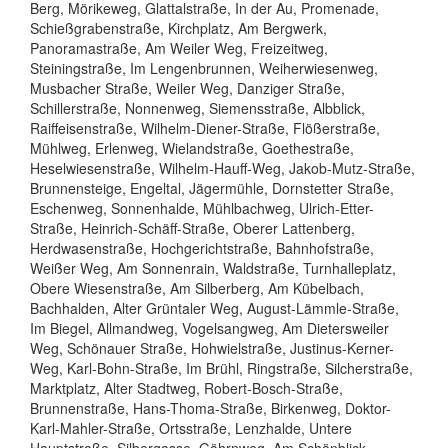
Berg, Mörikeweg, Glattalstraße, In der Au, Promenade,
Schießgrabenstraße, Kirchplatz, Am Bergwerk,
Panoramastraße, Am Weiler Weg, Freizeitweg,
Steiningstraße, Im Lengenbrunnen, Weiherwiesenweg,
Musbacher Straße, Weiler Weg, Danziger Straße,
Schillerstraße, Nonnenweg, Siemensstraße, Albblick,
Raiffeisenstraße, Wilhelm-Diener-Straße, Flößerstraße,
Mühlweg, Erlenweg, Wielandstraße, Goethestraße,
Heselwiesenstraße, Wilhelm-Hauff-Weg, Jakob-Mutz-Straße,
Brunnensteige, Engeltal, Jägermühle, Dornstetter Straße,
Eschenweg, Sonnenhalde, Mühlbachweg, Ulrich-Etter-
Straße, Heinrich-Schäff-Straße, Oberer Lattenberg,
Herdwasenstraße, Hochgerichtstraße, Bahnhofstraße,
Weißer Weg, Am Sonnenrain, Waldstraße, Turnhalleplatz,
Obere Wiesenstraße, Am Silberberg, Am Kübelbach,
Bachhalden, Alter Grüntaler Weg, August-Lämmle-Straße,
Im Biegel, Allmandweg, Vogelsangweg, Am Dietersweiler
Weg, Schönauer Straße, Hohwielstraße, Justinus-Kerner-
Weg, Karl-Bohn-Straße, Im Brühl, Ringstraße, Silcherstraße,
Marktplatz, Alter Stadtweg, Robert-Bosch-Straße,
Brunnenstraße, Hans-Thoma-Straße, Birkenweg, Doktor-
Karl-Mahler-Straße, Ortsstraße, Lenzhalde, Untere
Hauptstraße, Silbergasse, Göhrnweg, Am Schönblick,