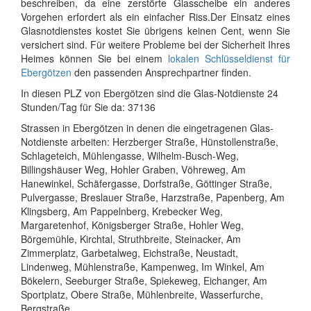
beschreiben, da eine zerstörte Glasscheibe ein anderes
Vorgehen erfordert als ein einfacher Riss.Der Einsatz eines
Glasnotdienstes kostet Sie übrigens keinen Cent, wenn Sie
versichert sind. Für weitere Probleme bei der Sicherheit Ihres
Heimes können Sie bei einem
lokalen Schlüsseldienst für
Ebergötzen
den passenden Ansprechpartner finden.
In diesen PLZ von Ebergötzen sind die Glas-Notdienste 24
Stunden/Tag für Sie da: 37136
Strassen in Ebergötzen in denen die eingetragenen Glas-
Notdienste arbeiten: Herzberger Straße, Hünstollenstraße,
Schlageteich, Mühlengasse, Wilhelm-Busch-Weg,
Billingshäuser Weg, Hohler Graben, Vöhreweg, Am
Hanewinkel, Schäfergasse, Dorfstraße, Göttinger Straße,
Pulvergasse, Breslauer Straße, Harzstraße, Papenberg, Am
Klingsberg, Am Pappelnberg, Krebecker Weg,
Margaretenhof, Königsberger Straße, Hohler Weg,
Börgemühle, Kirchtal, Struthbreite, Steinacker, Am
Zimmerplatz, Garbetalweg, Eichstraße, Neustadt,
Lindenweg, Mühlenstraße, Kampenweg, Im Winkel, Am
Bökelern, Seeburger Straße, Spiekeweg, Eichanger, Am
Sportplatz, Obere Straße, Mühlenbreite, Wasserfurche,
Bergstraße, ...