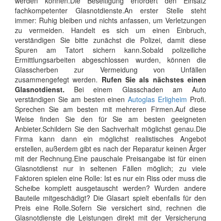
werden können.Die Beseitigung erfordert den Einsatz
fachkompetenter Glasnotdienste.An erster Stelle steht
immer: Ruhig bleiben und nichts anfassen, um Verletzungen
zu vermeiden. Handelt es sich um einen Einbruch,
verständigen Sie bitte zunächst die Polizei, damit diese
Spuren am Tatort sichern kann.Sobald polizeiliche
Ermittlungsarbeiten abgeschlossen wurden, können die
Glasscherben zur Vermeidung von Unfällen
zusammengefegt werden.
Rufen Sie als nächstes einen
Glasnotdienst.
Bei einem Glasschaden am Auto
verständigen Sie am besten einen
Autoglas Erligheim
Profi.
Sprechen Sie am besten mit mehreren Firmen.Auf diese
Weise finden Sie den für Sie am besten geeigneten
Anbieter.Schildern Sie den Sachverhalt möglichst genau.Die
Firma kann dann ein möglichst realistisches Angebot
erstellen, außerdem gibt es nach der Reparatur keinen Ärger
mit der Rechnung.Eine pauschale Preisangabe ist für einen
Glasnotdienst nur in seltenen Fällen möglich; zu viele
Faktoren spielen eine Rolle: Ist es nur ein Riss oder muss die
Scheibe komplett ausgetauscht werden? Wurden andere
Bauteile mitgeschädigt? Die Glasart spielt ebenfalls für den
Preis eine Rolle.Sofern Sie versichert sind, rechnen die
Glasnotdienste die Leistungen direkt mit der Versicherung