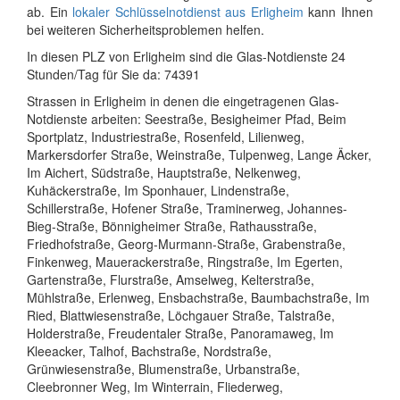
ab. Ein
lokaler Schlüsselnotdienst aus Erligheim
kann Ihnen
bei weiteren Sicherheitsproblemen helfen.
In diesen PLZ von Erligheim sind die Glas-Notdienste 24
Stunden/Tag für Sie da: 74391
Strassen in Erligheim in denen die eingetragenen Glas-
Notdienste arbeiten: Seestraße, Besigheimer Pfad, Beim
Sportplatz, Industriestraße, Rosenfeld, Lilienweg,
Markersdorfer Straße, Weinstraße, Tulpenweg, Lange Äcker,
Im Aichert, Südstraße, Hauptstraße, Nelkenweg,
Kuhäckerstraße, Im Sponhauer, Lindenstraße,
Schillerstraße, Hofener Straße, Traminerweg, Johannes-
Bieg-Straße, Bönnigheimer Straße, Rathausstraße,
Friedhofstraße, Georg-Murmann-Straße, Grabenstraße,
Finkenweg, Mauerackerstraße, Ringstraße, Im Egerten,
Gartenstraße, Flurstraße, Amselweg, Kelterstraße,
Mühlstraße, Erlenweg, Ensbachstraße, Baumbachstraße, Im
Ried, Blattwiesenstraße, Löchgauer Straße, Talstraße,
Holderstraße, Freudentaler Straße, Panoramaweg, Im
Kleeacker, Talhof, Bachstraße, Nordstraße,
Grünwiesenstraße, Blumenstraße, Urbanstraße,
Cleebronner Weg, Im Winterrain, Fliederweg,