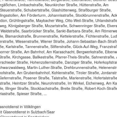
ergäßchen, Limbachstraße, Neunkircher Straße, Hüttenstraße, Am
Steuerstraße, Schubertstraße, Glashüttenweg, Straßburger Straße,
ingsstollen, Am Förderturm, Johannisstraße, Stockbrunnenstraße, Ack
tion, Grühlingstraße, Maybacher Weg, Otto-Weil-Straße, Uhlandstraß
eg, Königsberger Straße, Mozartstraße, Schwenninger Straße, Elver
, Waldstraße, Saarbrücker Straße, Sankt-Barbara-Straße, Am Römerwe
e, Bismarckstraße, Brunnenstraße, Kettelerstraße, Fichtenstraße, Lud
arzerstraße, Wiesenstraße, Wiener Straße, Johann-Sebastian-Bach-Straß
e, Karlstraße, Tannenstraße, Stifterstraße, Glück-Auf-Weg, Franzstra
Thorner Straße, Am Bahnhof, Am Klaraschacht, Bergwerkstraße, Eiben
Straße, Kirchgasse, Ballkestraße, Pfarrer-Theis-Straße, Sahnerstraße,
schieder Straße, Hohenzollernstraße, Danziger Straße, Hoferkopfstra
Schwarzwaldweg, Martin-Luther-Straße, Drehbrunnenstraße, Helenenst
hofstraße, Am Grubenbahnhof, Kohlenstraße, Tiroler Straße, Jordanst
efernstraße, Posener Straße, Talstraße, Marienstraße, Hofertalstraße
traße, Heinitzer Straße, Neurohrstraße, Im Winkel, Eichenweg, Am Ka
e, Illinger Straße, Stockbachstraße, Breite Straße, Robert-Koch-Straß
iastraße, Spieser Straße, ...
lasnotdienst in Völklingen
mit Glasnotdienst in Sulzbach/Saar
it Glasnotdienst in Saarbrücken