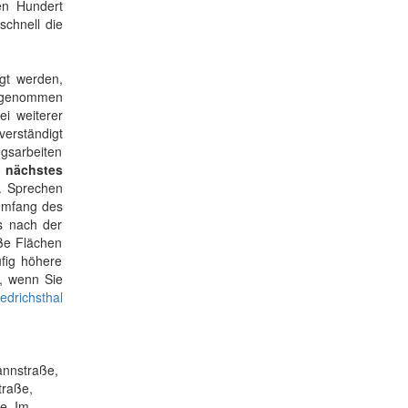
en Hundert
schnell die
gt werden,
orgenommen
i weiterer
verständigt
ngsarbeiten
s nächstes
. Sprechen
Umfang des
s nach der
oße Flächen
ufig höhere
t, wenn Sie
iedrichsthal
annstraße,
traße,
ße, Im