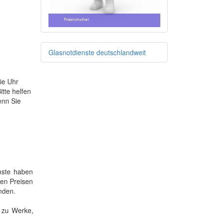
Glasnotdienste deutschlandweit
die Uhr
tte helfen
enn Sie
enste haben
ren Preisen
nden.
 zu Werke,