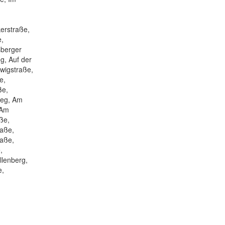
erstraße,
e,
sberger
g, Auf der
wigstraße,
e,
ße,
weg, Am
 Am
ße,
raße,
raße,
,
llenberg,
e,