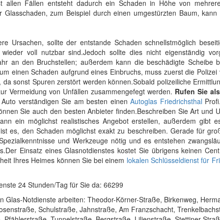
ast allen Fällen entsteht dadurch ein Schaden in Höhe von mehrer
er Glasschaden, zum Beispiel durch einen umgestürzten Baum, kann 
e Ursachen, sollte der entstande Schaden schnellstmöglich beseiti
wieder voll nutzbar sind.Jedoch sollte dies nicht eigenständig v
ahr an den Bruchstellen; außerdem kann die beschädigte Scheibe be
 um einen Schaden aufgrund eines Einbruchs, muss zuerst die Polizei 
 da sonst Spuren zerstört werden können.Sobald polizeiliche Ermittlu
zur Vermeidung von Unfällen zusammengefegt werden.
Rufen Sie al
Auto verständigen Sie am besten einen
Autoglas Friedrichsthal
Profi
nnen Sie auch den besten Anbieter finden.Beschreiben Sie Art und 
nn ein möglichst realistisches Angebot erstellen, außerdem gibt e
 ist es, den Schaden möglichst exakt zu beschreiben. Gerade für gr
d Spezialkenntnisse und Werkzeuge nötig und es entstehen zwangslä
s.Der Einsatz eines Glasnotdienstes kostet Sie übrigens keinen Cen
erheit Ihres Heimes können Sie bei einem
lokalen Schlüsseldienst für Fr
ienste 24 Stunden/Tag für Sie da: 66299
nen Glas-Notdienste arbeiten: Theodor-Körner-Straße, Birkenweg, Herm
Rosenstraße, Schulstraße, Jahnstraße, Am Franzschacht, Trenkelbachs
 Pfählerstraße, Tunnelstraße, Bergstraße, Lilienstraße, Stettiner Stra