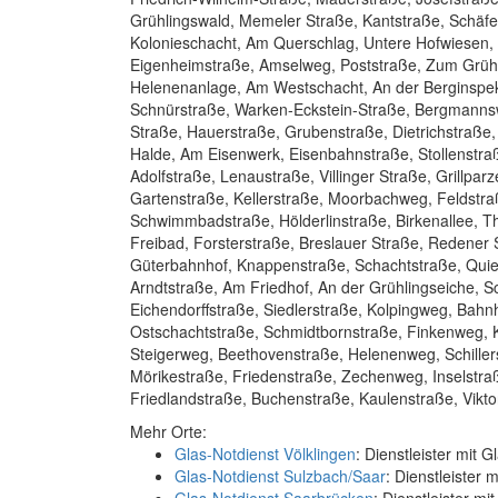
Grühlingswald, Memeler Straße, Kantstraße, Schäf
Kolonieschacht, Am Querschlag, Untere Hofwiesen, 
Eigenheimstraße, Amselweg, Poststraße, Zum Grühl
Helenenanlage, Am Westschacht, An der Berginspek
Schnürstraße, Warken-Eckstein-Straße, Bergmannsw
Straße, Hauerstraße, Grubenstraße, Dietrichstraße
Halde, Am Eisenwerk, Eisenbahnstraße, Stollenstraß
Adolfstraße, Lenaustraße, Villinger Straße, Grillp
Gartenstraße, Kellerstraße, Moorbachweg, Feldstraß
Schwimmbadstraße, Hölderlinstraße, Birkenallee, 
Freibad, Forsterstraße, Breslauer Straße, Redener 
Güterbahnhof, Knappenstraße, Schachtstraße, Quier
Arndtstraße, Am Friedhof, An der Grühlingseiche, 
Eichendorffstraße, Siedlerstraße, Kolpingweg, Bahn
Ostschachtstraße, Schmidtbornstraße, Finkenweg, Ki
Steigerweg, Beethovenstraße, Helenenweg, Schillers
Mörikestraße, Friedenstraße, Zechenweg, Inselstraß
Friedlandstraße, Buchenstraße, Kaulenstraße, Viktor
Mehr Orte:
Glas-Notdienst Völklingen
: Dienstleister mit G
Glas-Notdienst Sulzbach/Saar
: Dienstleister 
Glas-Notdienst Saarbrücken
: Dienstleister m