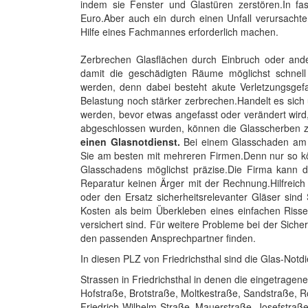
indem sie Fenster und Glastüren zerstören.In f
Euro.Aber auch ein durch einen Unfall verursacht
Hilfe eines Fachmannes erforderlich machen.
Zerbrechen Glasflächen durch Einbruch oder ander
damit die geschädigten Räume möglichst schnell 
werden, denn dabei besteht akute Verletzungsgef
Belastung noch stärker zerbrechen.Handelt es sich
werden, bevor etwas angefasst oder verändert wird,
abgeschlossen wurden, können die Glasscherben 
einen Glasnotdienst.
Bei einem Glasschaden am 
Sie am besten mit mehreren Firmen.Denn nur so kö
Glasschadens möglichst präzise.Die Firma kann da
Reparatur keinen Ärger mit der Rechnung.Hilfreich
oder den Ersatz sicherheitsrelevanter Gläser sin
Kosten als beim Überkleben eines einfachen Risse
versichert sind. Für weitere Probleme bei der Sich
den passenden Ansprechpartner finden.
In diesen PLZ von Friedrichsthal sind die Glas-Notd
Strassen in Friedrichsthal in denen die eingetrage
Hofstraße, Brotstraße, Moltkestraße, Sandstraße, 
Friedrich-Wilhelm-Straße, Mauerstraße, Josefstraße,