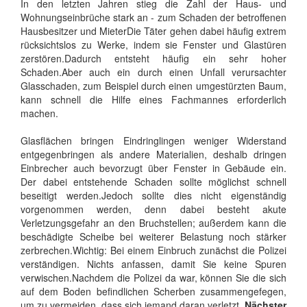
In den letzten Jahren stieg die Zahl der Haus- und
Wohnungseinbrüche stark an - zum Schaden der betroffenen
Hausbesitzer und MieterDie Täter gehen dabei häufig extrem
rücksichtslos zu Werke, indem sie Fenster und Glastüren
zerstören.Dadurch entsteht häufig ein sehr hoher
Schaden.Aber auch ein durch einen Unfall verursachter
Glasschaden, zum Beispiel durch einen umgestürzten Baum,
kann schnell die Hilfe eines Fachmannes erforderlich
machen.
Glasflächen bringen Eindringlingen weniger Widerstand
entgegenbringen als andere Materialien, deshalb dringen
Einbrecher auch bevorzugt über Fenster in Gebäude ein.
Der dabei entstehende Schaden sollte möglichst schnell
beseitigt werden.Jedoch sollte dies nicht eigenständig
vorgenommen werden, denn dabei besteht akute
Verletzungsgefahr an den Bruchstellen; außerdem kann die
beschädigte Scheibe bei weiterer Belastung noch stärker
zerbrechen.Wichtig: Bei einem Einbruch zunächst die Polizei
verständigen. Nichts anfassen, damit Sie keine Spuren
verwischen.Nachdem die Polizei da war, können Sie die sich
auf dem Boden befindlichen Scherben zusammengefegen,
um zu vermeiden, dass sich jemand daran verletzt.
Nächster