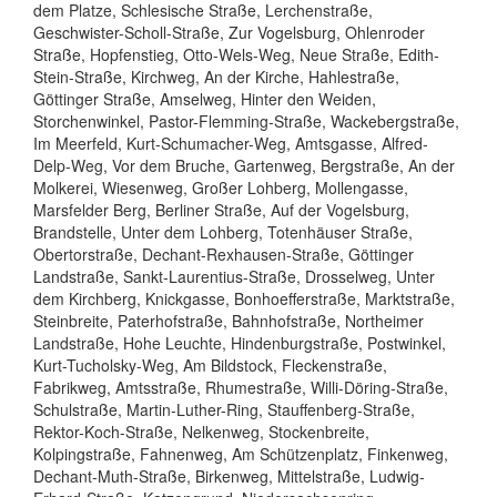
dem Platze, Schlesische Straße, Lerchenstraße,
Geschwister-Scholl-Straße, Zur Vogelsburg, Ohlenroder
Straße, Hopfenstieg, Otto-Wels-Weg, Neue Straße, Edith-
Stein-Straße, Kirchweg, An der Kirche, Hahlestraße,
Göttinger Straße, Amselweg, Hinter den Weiden,
Storchenwinkel, Pastor-Flemming-Straße, Wackebergstraße,
Im Meerfeld, Kurt-Schumacher-Weg, Amtsgasse, Alfred-
Delp-Weg, Vor dem Bruche, Gartenweg, Bergstraße, An der
Molkerei, Wiesenweg, Großer Lohberg, Mollengasse,
Marsfelder Berg, Berliner Straße, Auf der Vogelsburg,
Brandstelle, Unter dem Lohberg, Totenhäuser Straße,
Obertorstraße, Dechant-Rexhausen-Straße, Göttinger
Landstraße, Sankt-Laurentius-Straße, Drosselweg, Unter
dem Kirchberg, Knickgasse, Bonhoefferstraße, Marktstraße,
Steinbreite, Paterhofstraße, Bahnhofstraße, Northeimer
Landstraße, Hohe Leuchte, Hindenburgstraße, Postwinkel,
Kurt-Tucholsky-Weg, Am Bildstock, Fleckenstraße,
Fabrikweg, Amtsstraße, Rhumestraße, Willi-Döring-Straße,
Schulstraße, Martin-Luther-Ring, Stauffenberg-Straße,
Rektor-Koch-Straße, Nelkenweg, Stockenbreite,
Kolpingstraße, Fahnenweg, Am Schützenplatz, Finkenweg,
Dechant-Muth-Straße, Birkenweg, Mittelstraße, Ludwig-