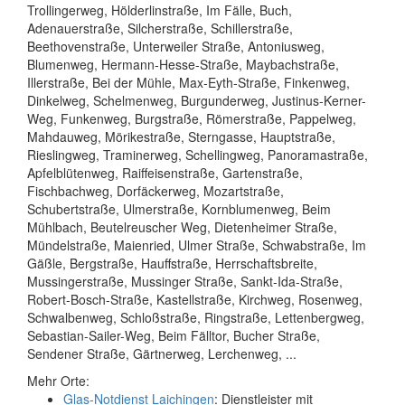
Trollingerweg, Hölderlinstraße, Im Fälle, Buch,
Adenauerstraße, Silcherstraße, Schillerstraße,
Beethovenstraße, Unterweiler Straße, Antoniusweg,
Blumenweg, Hermann-Hesse-Straße, Maybachstraße,
Illerstraße, Bei der Mühle, Max-Eyth-Straße, Finkenweg,
Dinkelweg, Schelmenweg, Burgunderweg, Justinus-Kerner-
Weg, Funkenweg, Burgstraße, Römerstraße, Pappelweg,
Mahdauweg, Mörikestraße, Sterngasse, Hauptstraße,
Rieslingweg, Traminerweg, Schellingweg, Panoramastraße,
Apfelblütenweg, Raiffeisenstraße, Gartenstraße,
Fischbachweg, Dorfäckerweg, Mozartstraße,
Schubertstraße, Ulmerstraße, Kornblumenweg, Beim
Mühlbach, Beutelreuscher Weg, Dietenheimer Straße,
Mündelstraße, Maienried, Ulmer Straße, Schwabstraße, Im
Gäßle, Bergstraße, Hauffstraße, Herrschaftsbreite,
Mussingerstraße, Mussinger Straße, Sankt-Ida-Straße,
Robert-Bosch-Straße, Kastellstraße, Kirchweg, Rosenweg,
Schwalbenweg, Schloßstraße, Ringstraße, Lettenbergweg,
Sebastian-Sailer-Weg, Beim Fälltor, Bucher Straße,
Sendener Straße, Gärtnerweg, Lerchenweg, ...
Mehr Orte:
Glas-Notdienst Laichingen
: Dienstleister mit