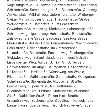
Vogelsangstraße, Grundweg, Bergwerkstraße, Allmandweg,
Schillerstraße, Sommerbergstraße, Rosenstraße, Querweg,
Am Golfplatz, Mühlrainweg, Untere Torstraße, Wildberger
Steige, Martinsmooser Straße, Theodor-Heuss-Straße,
Weinbergstraße, Römerstraße, Im Grasäckerle,
Gewerbestraße, Moosweg, Marktplatz, Hohenbergstraße,
Schlehenweg, Ligusterweg, Hohlohstraße, Reutestraße,
Zeisigweg, Breite Straße, Badgasse, Seeäckerstraße,
Mörikestraße, Auf der Höhe, Burggartenweg, Wacholderweg,
Schulstraße, Belchenstraße, Im Götzengraben,
Uhlandstraße, Bühlstraße, Fasanenweg, Feldbergstraße,
Steigwiesenweg, Schauinslandstraße, Industriestraße,
Liebelsberger Weg, Auf der Schlipf, Am Schleifberg,
Dorfwiesenweg, Im Angel, Baumgarten, Heiligenwiesen,
Nelkenstraße, Hardtstraße, Wasenweg, Am Wäldle,
Fliederstraße, Mathildenstraße, Gartenstraße, Obstgarten,
Scheffelstraße, Stollengässle, Altbulacher Straße,
Lerchenweg, Tulpenstraße, Am Dorfbrunnen,
Friedhofstraße, Am Dürrbach, Judengasse, Wildbader
Straße, Waldecker Straße, Doktor-Klein-Straße,
Glasmühleweg, Buchenstraße, Ziegelbach, Kandelstraße,
Lange Gasse, Sperberweg, Friedrich-Neuweiler-Straße,