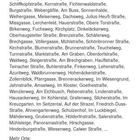
Schliffkopfstraße, Kornstraße, Fichtenwaldstraße,
Burgstraße, Webergäßle, Am Buss, Sonnenhalde,
Weihergasse, Meisenweg, Dachsweg, Julius-Heuß-Straße,
Missgasse, Lerchenfeld, Hauerstraße, Obere Torstraße,
Birkenweg, Fuchsweg, Kirchplatz, Dinkeläckerweg,
Oberhaugstetter Straße, Brenzstraße, Schäferweg,
Brechgasse, Völlergasse, Mühlstraße, Schönbronner Straße,
Kirchstraße, Blumenstraße, Brunnenstraße, Teuchelweg,
Turmstraße, Marktstraße, Am Graben, Oberdorfstraße,
Waldweg, Steigerstraße, Am Brechgraben, Hauffstraße,
Teinacher Straße, Buhlerstraße, Finkenweg, Lehenstraße,
Azuritweg, Waldbrunnenweg, Hohenäckerstraße,
Zollernblick, Pfarrgasse, Brennerackerweg, Im Wiesengrund,
Jahnstraße, Amselweg, Im Kloster, Goethestraße,
Wenzlerweg, Am Eichbusch, Rebenstraße, Lindenstraße,
Hausackerweg, Im Kohlerstal, Grafenweg, Silcherstraße, Im
Kreuzgarten, Im Seitzental, Auf der Strazel, Friedrich-Duss-
Straße, Ahnengartenweg, Schulzenhof, Im Luckbiegel,
Mähderweg, Grubenstraße, Hölderlinstraße, Salerstraße,
Mühlsteige, Panoramastraße, Hirschgasse,
Hindenburgstraße, Wiesenweg, Calwer Straße, ...
Mehr Orte: