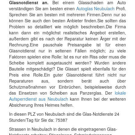
Glasnotdienst an.
Bei einem Glasschaden am Auto
verständigen Sie am besten einen
Autoglas Neubulach
Profi.
Sprechen Sie am besten mit mehreren Firmen.Denn nur so
können Sie auch den besten Anbieter finden.Sie sollten das
Problem so detailliert wie möglich beschreiben.Die Firma
kann dann ein möglichst realistisches Angebot erstellen,
außerdem gibt es nach der Reparatur keinen Ärger mit der
Rechnung.Eine pauschale Preisangabe ist für einen
Glasnotdienst nur in seltenen Fällen möglich; zu viele
Faktoren spielen eine Rolle: Ist es nur ein Riss oder muss die
Scheibe komplett ausgetauscht werden? Wurden andere
Bauteile mitgeschädigt? Die Glasart spielt ebenfalls für den
Preis eine Rolle.Ein guter Glasnotdienst führt nicht nur
Reparaturen aus, sondern berät auch über
Schutzmaßnahmen vor Einbrüchen, beispielsweise durch
das Einsetzen von Scheiben aus Panzerglas. Der
lokale
Aufsperrdienst aus Neubulach
kann Ihnen bei der weiteren
Absicherung Ihres Heimes helfen.
In diesen PLZ von Neubulach sind die Glas-Notdienste 24
Stunden/Tag für Sie da: 75387
Strassen in Neubulach in denen die eingetragenen Glas-
Notdienste arbeiten: Stiegelsweg, Schmiedwiesenweg,