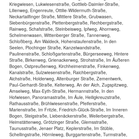
Kriegwiesen, Lukwiesenstraße, Gottlieb-Daimler-Straße,
Lilienweg, Engenreute, Ottilie-Wildermuth-Straße,
Neckartailfinger Straße, Mittlere Straße, Grubwasen,
Siebenbürgenstraße, Plettenbergstraße, Rechbergstraße,
Rainweg, Schafstraße, Steinbeisweg, Ipfweg, Ahornweg,
Schelmenwasen, Wittenberger Straße, Tannenweg,
Schloßberg, Am Waldeck, Hohenstaufenstraße, In den
Seelen, Plochinger Straße, Kanzelwandstraße,
Paulinenstraße, Schloßgartenstraße, Bürgerseeweg, Hintere
Straße, Birkenweg, Grienackerweg, Strohstraße, Im Äußeren
Bogen, Ostpreußenweg, Kirchheimerstraße, Finkenweg,
Kanalstraße, Sulzwiesenstraße, Raichbergstraße,
Aichstraße, Holderweg, Altenburger Straße, Zementwerk,
Paul-Gerhardt-Straße, Kelterweg, An der Aich, Zugspitzweg,
Amselweg, Max-Eyth-Straße, Hermannstraße, In den
Hofwiesen, Panoramastraße, Im Äule, Heiligkreuzstraße,
Rathausstraße, Brühlwiesenstraße, Pfeiferstraße,
Marienstraße, Im Fritzle, Friedrich-Glück-Straße, Im Inneren
Bogen, Steigstraße, Liebenäckerstraße, Weilerbergstraße,
Heimstättenweg, Grötzinger Straße, Glemsstraße,
Taunusstraße, Jenaer Platz, Keplerstraße, Im Stüble,
Schellingstraße, Hörnleweg, Burggartenstraße, Turmstraße,