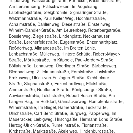
Tulpenweg, Wasserburgstraße, Furtäcker, Backhausstraße,
Am Lerchenberg, Plätschwiesen, Im Vogelsang,
Laiblinstegstraße, Steigbrönnle, Sigmaringer Straße,
Watzmannstraße, Paul-Keller-Weg, Hochfirststraße,
Achalmstraße, Dahlienweg, Dieselstraße, Einsteinweg,
Wilhelm-Dandler-Straße, Am Leurenberg, Rotenbergstraße,
Bosslerweg, Ziegelstraße, Lindenplatz, Neckarhäuser
Straße, Lercherfeldstraße, Eugenstraße, Enzenhardtplatz,
Roßdorfweg, Allmandstraße, Im Breiten Löhle,
Lenbachstraße, Müllerweg, Hintere Schütte, Robert-Mayer-
Straße, Mörikestraße, Im Käppele, Paul-Jordery-Straße,
Böllatstraße, Lenauweg, Überlinger Straße, Bärbelesweg,
Riedbachweg, Zittelmannstraße, Forststraße, Jusistraße,
Krokusweg, Ulrich-von-Ensingen-Straße, Kirchheimer
Straße, Stephanstraße, Enzenhardtweg, Eifelstraße,
Ammerstraße, Neuffener Straße, Königsberger Straße,
Auwiesenstraße, Teichstraße, Robert-Bosch-Straße, Am
Langen Hag, Im Roßdorf, Gänsäckerweg, Humpfentalstraße,
Wilhelmstraße, Im Biegel, Hafnerstraße, Teckstraße,
Ulrichstraße, Carl-Benz-Straße, Burgweg, Pappelweg, Im
Maueracker, Liebigweg, Hirschgäßle, Hermann-Löns-Straße,
Herzog-Ulrich-Straße, Rümelinstraße, Florianstraße,
Kirchstraße, Marktstraße, Akeleiweg, Hindenburgstraße,