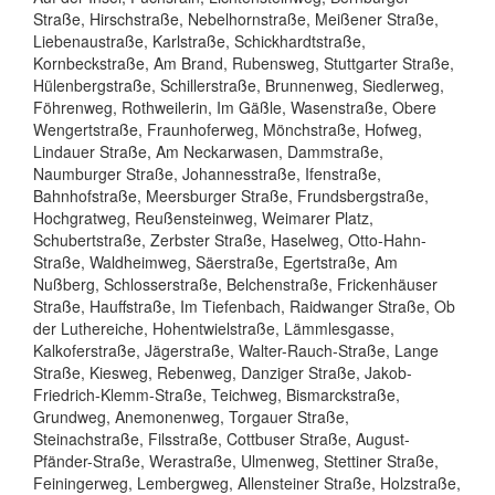
Straße, Hirschstraße, Nebelhornstraße, Meißener Straße,
Liebenaustraße, Karlstraße, Schickhardtstraße,
Kornbeckstraße, Am Brand, Rubensweg, Stuttgarter Straße,
Hülenbergstraße, Schillerstraße, Brunnenweg, Siedlerweg,
Föhrenweg, Rothweilerin, Im Gäßle, Wasenstraße, Obere
Wengertstraße, Fraunhoferweg, Mönchstraße, Hofweg,
Lindauer Straße, Am Neckarwasen, Dammstraße,
Naumburger Straße, Johannesstraße, Ifenstraße,
Bahnhofstraße, Meersburger Straße, Frundsbergstraße,
Hochgratweg, Reußensteinweg, Weimarer Platz,
Schubertstraße, Zerbster Straße, Haselweg, Otto-Hahn-
Straße, Waldheimweg, Säerstraße, Egertstraße, Am
Nußberg, Schlosserstraße, Belchenstraße, Frickenhäuser
Straße, Hauffstraße, Im Tiefenbach, Raidwanger Straße, Ob
der Luthereiche, Hohentwielstraße, Lämmlesgasse,
Kalkoferstraße, Jägerstraße, Walter-Rauch-Straße, Lange
Straße, Kiesweg, Rebenweg, Danziger Straße, Jakob-
Friedrich-Klemm-Straße, Teichweg, Bismarckstraße,
Grundweg, Anemonenweg, Torgauer Straße,
Steinachstraße, Filsstraße, Cottbuser Straße, August-
Pfänder-Straße, Werastraße, Ulmenweg, Stettiner Straße,
Feiningerweg, Lembergweg, Allensteiner Straße, Holzstraße,