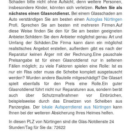
Schaden bitte nicht ohne Aufsicht, denn weitere Personen,
insbesondere Kinder, könnten sich verletzen.
Rufen Sie als
nächstes einen Glasnotdienst.
Bei einem Glasschaden am
Auto verständigen Sie am besten einen
Autoglas Nürtingen
Profi. Sprechen Sie am besten mit mehreren Firmen.Auf
diese Weise finden Sie den für Sie am besten geeigneten
Anbieter.Schildern Sie dem Anbieter möglichst genau Art und
Umfang der Schäden.Die Firma kann dann ein möglichst
realistisches Angebot erstellen, außerdem gibt es nach der
Reparatur keinen Ärger mit der Rechnung.Eine pauschale
Preisangabe ist für einen Glasnotdienst nur in seltenen
Fällen möglich; zu viele Faktoren spielen eine Rolle: Ist es
nur ein Riss oder muss die Scheibe komplett ausgetauscht
werden? Wurden andere Bauteile mitgeschädigt? Die Glasart
spielt ebenfalls für den Preis eine Rolle.Ein guter
Glasnotdienst führt nicht nur Reparaturen aus, sondern berät
auch über Schutzmaßnahmen vor Einbrüchen,
beispielsweise durch das Einsetzen von Scheiben aus
Panzerglas. Der
lokale Aufsperrdienst aus Nürtingen
kann
Ihnen bei der weiteren Absicherung Ihres Heimes helfen.
In diesen PLZ von Nürtingen sind die Glas-Notdienste 24
Stunden/Tag für Sie da: 72622