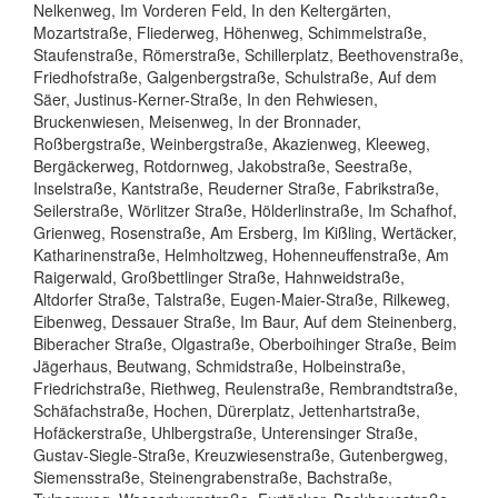
Nelkenweg, Im Vorderen Feld, In den Keltergärten,
Mozartstraße, Fliederweg, Höhenweg, Schimmelstraße,
Staufenstraße, Römerstraße, Schillerplatz, Beethovenstraße,
Friedhofstraße, Galgenbergstraße, Schulstraße, Auf dem
Säer, Justinus-Kerner-Straße, In den Rehwiesen,
Bruckenwiesen, Meisenweg, In der Bronnader,
Roßbergstraße, Weinbergstraße, Akazienweg, Kleeweg,
Bergäckerweg, Rotdornweg, Jakobstraße, Seestraße,
Inselstraße, Kantstraße, Reuderner Straße, Fabrikstraße,
Seilerstraße, Wörlitzer Straße, Hölderlinstraße, Im Schafhof,
Grienweg, Rosenstraße, Am Ersberg, Im Kißling, Wertäcker,
Katharinenstraße, Helmholtzweg, Hohenneuffenstraße, Am
Raigerwald, Großbettlinger Straße, Hahnweidstraße,
Altdorfer Straße, Talstraße, Eugen-Maier-Straße, Rilkeweg,
Eibenweg, Dessauer Straße, Im Baur, Auf dem Steinenberg,
Biberacher Straße, Olgastraße, Oberboihinger Straße, Beim
Jägerhaus, Beutwang, Schmidstraße, Holbeinstraße,
Friedrichstraße, Riethweg, Reulenstraße, Rembrandtstraße,
Schäfachstraße, Hochen, Dürerplatz, Jettenhartstraße,
Hofäckerstraße, Uhlbergstraße, Unterensinger Straße,
Gustav-Siegle-Straße, Kreuzwiesenstraße, Gutenbergweg,
Siemensstraße, Steinengrabenstraße, Bachstraße,