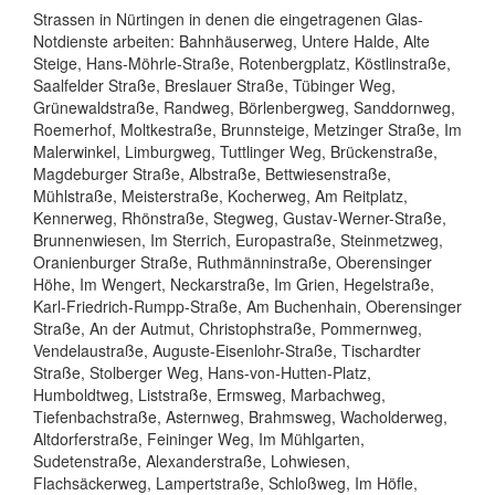
Strassen in Nürtingen in denen die eingetragenen Glas-
Notdienste arbeiten: Bahnhäuserweg, Untere Halde, Alte
Steige, Hans-Möhrle-Straße, Rotenbergplatz, Köstlinstraße,
Saalfelder Straße, Breslauer Straße, Tübinger Weg,
Grünewaldstraße, Randweg, Börlenbergweg, Sanddornweg,
Roemerhof, Moltkestraße, Brunnsteige, Metzinger Straße, Im
Malerwinkel, Limburgweg, Tuttlinger Weg, Brückenstraße,
Magdeburger Straße, Albstraße, Bettwiesenstraße,
Mühlstraße, Meisterstraße, Kocherweg, Am Reitplatz,
Kennerweg, Rhönstraße, Stegweg, Gustav-Werner-Straße,
Brunnenwiesen, Im Sterrich, Europastraße, Steinmetzweg,
Oranienburger Straße, Ruthmänninstraße, Oberensinger
Höhe, Im Wengert, Neckarstraße, Im Grien, Hegelstraße,
Karl-Friedrich-Rumpp-Straße, Am Buchenhain, Oberensinger
Straße, An der Autmut, Christophstraße, Pommernweg,
Vendelaustraße, Auguste-Eisenlohr-Straße, Tischardter
Straße, Stolberger Weg, Hans-von-Hutten-Platz,
Humboldtweg, Liststraße, Ermsweg, Marbachweg,
Tiefenbachstraße, Asternweg, Brahmsweg, Wacholderweg,
Altdorferstraße, Feininger Weg, Im Mühlgarten,
Sudetenstraße, Alexanderstraße, Lohwiesen,
Flachsäckerweg, Lampertstraße, Schloßweg, Im Höfle,