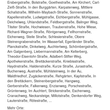
Ersbergstraße, Bolstraße, Goethestraße, Am Kirchert, Carl-
Zeiß-Straße, In den Burggärten, Karpatenweg, Mittlere
Schafstraße, Wilhelm-Maybach-Straße, Sonnenstraße,
Kapellenstraße, Ludwigstraße, Eichbergstraße, Mühlgasse,
Deichelweg, Uhlandstraße, Feldbergstraße, Balinger Weg,
Tilsiter Straße, Hochwiesen, Traubenstraße, Hohe Wiese,
Richard-Wagner-Straße, Röntgenweg, Fellhornstraße,
Eichenweg, Steile Straße, Schlesierstraße, Obere
Steinengrabenstraße, Im Wasserfall, Egerländer Straße,
Planckstraße, Dinkelweg, Auchtertweg, Schömbergstraße,
Am Galgenberg, Liebermannstraße, Am Kelterberg,
Theodor-Eisenlohr-Straße, Adalbert-Stifter-Weg,
Apothekerstraße, Breitäckerstraße, Kniebisstraße,
Haydnstraße, Haldenstraße, Kurze Straße, Jurastraße,
Buchenweg, Austraße, Mühlsteinweg, In der Au,
Waldfriedhof, Zugäckerstraße, Rehgärten, Kapfstraße, In
den Breitäckern, Steinenbergstraße, Hangweg,
Gerberstraße, Falkenweg, Enzianweg, Porschestraße,
Grüntenweg, Im Auchtert, Strickerstraße, Eschenweg,
Cranachweg, Neckarsteige, Millotstraße, Denkendorfer Weg,
Lauterstraße, Rötestraße, ...
Mehr Orte: