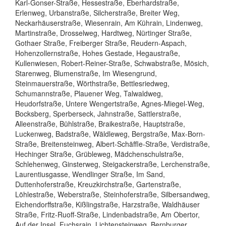
Karl-Gonser-Straße, Hessestraße, Eberhardstraße,
Erlenweg, Urbanstraße, Silcherstraße, Breiter Weg,
Neckarhäuserstraße, Wiesenrain, Am Kührain, Lindenweg,
Martinstraße, Drosselweg, Hardtweg, Nürtinger Straße,
Gothaer Straße, Freiberger Straße, Reudern-Aspach,
Hohenzollernstraße, Hohes Gestade, Hegaustraße,
Kullenwiesen, Robert-Reiner-Straße, Schwabstraße, Mösich,
Starenweg, Blumenstraße, Im Wiesengrund,
Steinmauerstraße, Wörthstraße, Bettlesriedweg,
Schumannstraße, Plauener Weg, Talwaldweg,
Heudorfstraße, Untere Wengertstraße, Agnes-Miegel-Weg,
Bocksberg, Sperberseck, Jahnstraße, Sattlerstraße,
Alleenstraße, Bühlstraße, Braikestraße, Hauptstraße,
Luckenweg, Badstraße, Wäldleweg, Bergstraße, Max-Born-
Straße, Breitensteinweg, Albert-Schäffle-Straße, Verdistraße,
Hechinger Straße, Grübleweg, Mädchenschulstraße,
Schlehenweg, Ginsterweg, Steigackerstraße, Lerchenstraße,
Laurentiusgasse, Wendlinger Straße, Im Sand,
Duttenhoferstraße, Kreuzkirchstraße, Gartenstraße,
Löhlestraße, Weberstraße, Steinhoferstraße, Silbersandweg,
Eichendorffstraße, Kißlingstraße, Harzstraße, Waldhäuser
Straße, Fritz-Ruoff-Straße, Lindenbadstraße, Am Obertor,
Auf der Insel, Fuchsrain, Lichtensteinweg, Bernburger