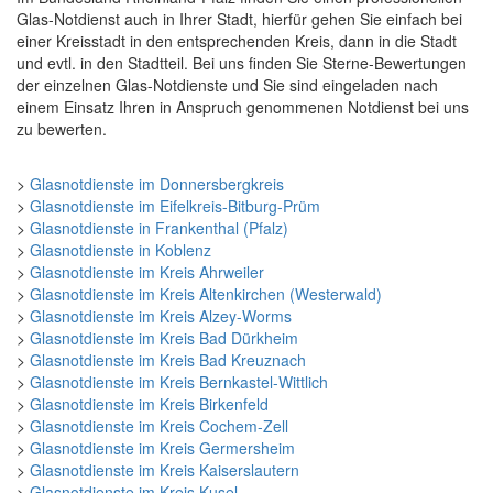
Glas-Notdienst auch in Ihrer Stadt, hierfür gehen Sie einfach bei
einer Kreisstadt in den entsprechenden Kreis, dann in die Stadt
und evtl. in den Stadtteil. Bei uns finden Sie Sterne-Bewertungen
der einzelnen Glas-Notdienste und Sie sind eingeladen nach
einem Einsatz Ihren in Anspruch genommenen Notdienst bei uns
zu bewerten.
>
Glasnotdienste im Donnersbergkreis
>
Glasnotdienste im Eifelkreis-Bitburg-Prüm
>
Glasnotdienste in Frankenthal (Pfalz)
>
Glasnotdienste in Koblenz
>
Glasnotdienste im Kreis Ahrweiler
>
Glasnotdienste im Kreis Altenkirchen (Westerwald)
>
Glasnotdienste im Kreis Alzey-Worms
>
Glasnotdienste im Kreis Bad Dürkheim
>
Glasnotdienste im Kreis Bad Kreuznach
>
Glasnotdienste im Kreis Bernkastel-Wittlich
>
Glasnotdienste im Kreis Birkenfeld
>
Glasnotdienste im Kreis Cochem-Zell
>
Glasnotdienste im Kreis Germersheim
>
Glasnotdienste im Kreis Kaiserslautern
>
Glasnotdienste im Kreis Kusel