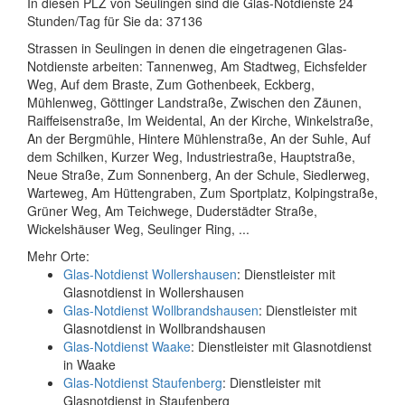
In diesen PLZ von Seulingen sind die Glas-Notdienste 24
Stunden/Tag für Sie da: 37136
Strassen in Seulingen in denen die eingetragenen Glas-
Notdienste arbeiten: Tannenweg, Am Stadtweg, Eichsfelder
Weg, Auf dem Braste, Zum Gothenbeek, Eckberg,
Mühlenweg, Göttinger Landstraße, Zwischen den Zäunen,
Raiffeisenstraße, Im Weidental, An der Kirche, Winkelstraße,
An der Bergmühle, Hintere Mühlenstraße, An der Suhle, Auf
dem Schilken, Kurzer Weg, Industriestraße, Hauptstraße,
Neue Straße, Zum Sonnenberg, An der Schule, Siedlerweg,
Warteweg, Am Hüttengraben, Zum Sportplatz, Kolpingstraße,
Grüner Weg, Am Teichwege, Duderstädter Straße,
Wickelshäuser Weg, Seulinger Ring, ...
Mehr Orte:
Glas-Notdienst Wollershausen
: Dienstleister mit
Glasnotdienst in Wollershausen
Glas-Notdienst Wollbrandshausen
: Dienstleister mit
Glasnotdienst in Wollbrandshausen
Glas-Notdienst Waake
: Dienstleister mit Glasnotdienst
in Waake
Glas-Notdienst Staufenberg
: Dienstleister mit
Glasnotdienst in Staufenberg