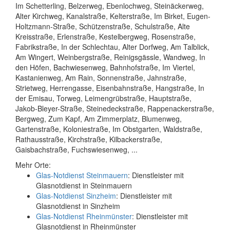
Im Schetterling, Belzerweg, Ebenlochweg, Steinäckerweg,
Alter Kirchweg, Kanalstraße, Kelterstraße, Im Birket, Eugen-
Holtzmann-Straße, Schützenstraße, Schulstraße, Alte
Kreisstraße, Erlenstraße, Kestelbergweg, Rosenstraße,
Fabrikstraße, In der Schlechtau, Alter Dorfweg, Am Talblick,
Am Wingert, Weinbergstraße, Reinigsgässle, Wandweg, In
den Höfen, Bachwiesenweg, Bahnhofstraße, Im Viertel,
Kastanienweg, Am Rain, Sonnenstraße, Jahnstraße,
Strietweg, Herrengasse, Eisenbahnstraße, Hangstraße, In
der Emisau, Torweg, Leimengrübstraße, Hauptstraße,
Jakob-Bleyer-Straße, Steinedeckstraße, Rappenackerstraße,
Bergweg, Zum Kapf, Am Zimmerplatz, Blumenweg,
Gartenstraße, Koloniestraße, Im Obstgarten, Waldstraße,
Rathausstraße, Kirchstraße, Kilbackerstraße,
Gaisbachstraße, Fuchswiesenweg, ...
Mehr Orte:
Glas-Notdienst Steinmauern
: Dienstleister mit
Glasnotdienst in Steinmauern
Glas-Notdienst Sinzheim
: Dienstleister mit
Glasnotdienst in Sinzheim
Glas-Notdienst Rheinmünster
: Dienstleister mit
Glasnotdienst in Rheinmünster