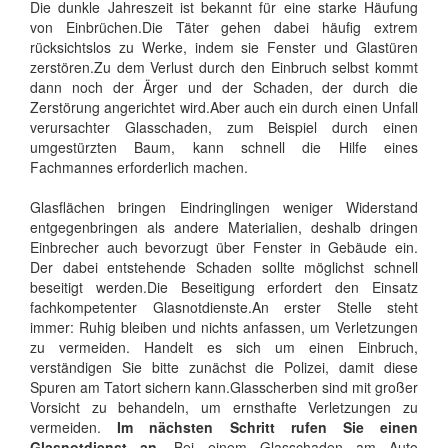
Die dunkle Jahreszeit ist bekannt für eine starke Häufung
von Einbrüchen.Die Täter gehen dabei häufig extrem
rücksichtslos zu Werke, indem sie Fenster und Glastüren
zerstören.Zu dem Verlust durch den Einbruch selbst kommt
dann noch der Ärger und der Schaden, der durch die
Zerstörung angerichtet wird.Aber auch ein durch einen Unfall
verursachter Glasschaden, zum Beispiel durch einen
umgestürzten Baum, kann schnell die Hilfe eines
Fachmannes erforderlich machen.
Glasflächen bringen Eindringlingen weniger Widerstand
entgegenbringen als andere Materialien, deshalb dringen
Einbrecher auch bevorzugt über Fenster in Gebäude ein.
Der dabei entstehende Schaden sollte möglichst schnell
beseitigt werden.Die Beseitigung erfordert den Einsatz
fachkompetenter Glasnotdienste.An erster Stelle steht
immer: Ruhig bleiben und nichts anfassen, um Verletzungen
zu vermeiden. Handelt es sich um einen Einbruch,
verständigen Sie bitte zunächst die Polizei, damit diese
Spuren am Tatort sichern kann.Glasscherben sind mit großer
Vorsicht zu behandeln, um ernsthafte Verletzungen zu
vermeiden.
Im nächsten Schritt rufen Sie einen
Glasnotdienst an.
Bei einem Glasschaden am Auto