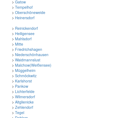
>
Gatow
>
Tempelhof
>
Oberschöneweide
>
Heinersdorf
>
Reinickendorf
>
Heiligensee
>
Mahlsdorf
>
Mitte
>
Friedrichshagen
>
Niederschönhausen
>
Waidmannslust
>
Malchow(Weißensee)
>
Müggelheim
>
Schmöckwitz
>
Karlshorst
>
Pankow
>
Lichterfelde
>
Wilmersdorf
>
Altglienicke
>
Zehlendorf
>
Tegel
>
Dahlem