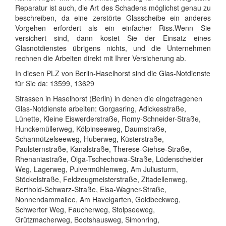
Reparatur ist auch, die Art des Schadens möglichst genau zu
beschreiben, da eine zerstörte Glasscheibe ein anderes
Vorgehen erfordert als ein einfacher Riss.Wenn Sie
versichert sind, dann kostet Sie der Einsatz eines
Glasnotdienstes übrigens nichts, und die Unternehmen
rechnen die Arbeiten direkt mit Ihrer Versicherung ab.
In diesen PLZ von Berlin-Haselhorst sind die Glas-Notdienste
für Sie da: 13599, 13629
Strassen in Haselhorst (Berlin) in denen die eingetragenen
Glas-Notdienste arbeiten: Gorgasring, Adickesstraße,
Lünette, Kleine Eiswerderstraße, Romy-Schneider-Straße,
Hunckemüllerweg, Kölpinseeweg, Daumstraße,
Scharmützelseeweg, Huberweg, Küsterstraße,
Paulsternstraße, Kanalstraße, Therese-Giehse-Straße,
Rhenaniastraße, Olga-Tschechowa-Straße, Lüdenscheider
Weg, Lagerweg, Pulvermühlenweg, Am Juliusturm,
Stöckelstraße, Feldzeugmeisterstraße, Zitadellenweg,
Berthold-Schwarz-Straße, Elsa-Wagner-Straße,
Nonnendammallee, Am Havelgarten, Goldbeckweg,
Schwerter Weg, Faucherweg, Stolpseeweg,
Grützmacherweg, Bootshausweg, Simonring,