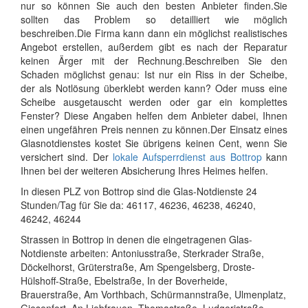
nur so können Sie auch den besten Anbieter finden.Sie
sollten das Problem so detailliert wie möglich
beschreiben.Die Firma kann dann ein möglichst realistisches
Angebot erstellen, außerdem gibt es nach der Reparatur
keinen Ärger mit der Rechnung.Beschreiben Sie den
Schaden möglichst genau: Ist nur ein Riss in der Scheibe,
der als Notlösung überklebt werden kann? Oder muss eine
Scheibe ausgetauscht werden oder gar ein komplettes
Fenster? Diese Angaben helfen dem Anbieter dabei, Ihnen
einen ungefähren Preis nennen zu können.Der Einsatz eines
Glasnotdienstes kostet Sie übrigens keinen Cent, wenn Sie
versichert sind. Der
lokale Aufsperrdienst aus Bottrop
kann
Ihnen bei der weiteren Absicherung Ihres Heimes helfen.
In diesen PLZ von Bottrop sind die Glas-Notdienste 24
Stunden/Tag für Sie da: 46117, 46236, 46238, 46240,
46242, 46244
Strassen in Bottrop in denen die eingetragenen Glas-
Notdienste arbeiten: Antoniusstraße, Sterkrader Straße,
Döckelhorst, Grüterstraße, Am Spengelsberg, Droste-
Hülshoff-Straße, Ebelstraße, In der Boverheide,
Brauerstraße, Am Vorthbach, Schürmannstraße, Ulmenplatz,
Giesenfort, An Liebfrauen, Thomastraße, Ludgeristraße,