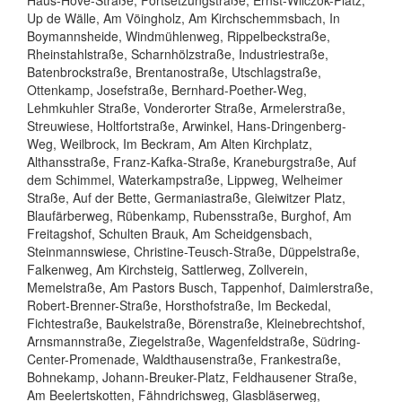
Up de Wälle, Am Vöingholz, Am Kirchschemmsbach, In
Boymannsheide, Windmühlenweg, Rippelbeckstraße,
Rheinstahlstraße, Scharnhölzstraße, Industriestraße,
Batenbrockstraße, Brentanostraße, Utschlagstraße,
Ottenkamp, Josefstraße, Bernhard-Poether-Weg,
Lehmkuhler Straße, Vonderorter Straße, Armelerstraße,
Streuwiese, Holtfortstraße, Arwinkel, Hans-Dringenberg-
Weg, Weilbrock, Im Beckram, Am Alten Kirchplatz,
Althansstraße, Franz-Kafka-Straße, Kraneburgstraße, Auf
dem Schimmel, Waterkampstraße, Lippweg, Welheimer
Straße, Auf der Bette, Germaniastraße, Gleiwitzer Platz,
Blaufärberweg, Rübenkamp, Rubensstraße, Burghof, Am
Freitagshof, Schulten Brauk, Am Scheidgensbach,
Steinmannswiese, Christine-Teusch-Straße, Düppelstraße,
Falkenweg, Am Kirchsteig, Sattlerweg, Zollverein,
Memelstraße, Am Pastors Busch, Tappenhof, Daimlerstraße,
Robert-Brenner-Straße, Horsthofstraße, Im Beckedal,
Fichtestraße, Baukelstraße, Börenstraße, Kleinebrechtshof,
Arnsmannstraße, Ziegelstraße, Wagenfeldstraße, Südring-
Center-Promenade, Waldthausenstraße, Frankestraße,
Bohnekamp, Johann-Breuker-Platz, Feldhausener Straße,
Am Beelertskotten, Fähndrichsweg, Glasbläserweg,