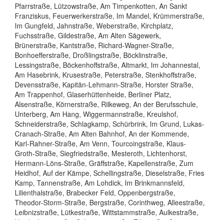
Pfarrstraße, Lützowstraße, Am Timpenkotten, An Sankt
Franziskus, Feuerwerkerstraße, Im Mandel, Krümmerstraße,
Im Gungfeld, Jahnstraße, Weberstraße, Kirchplatz,
Fuchsstraße, Gildestraße, Am Alten Sägewerk,
Brünerstraße, Kantstraße, Richard-Wagner-Straße,
Bonhoefferstraße, Droßlingstraße, Böcklinstraße,
Lessingstraße, Böckenhoffstraße, Altmarkt, Im Johannestal,
Am Hasebrink, Krusestraße, Peterstraße, Stenkhoffstraße,
Devensstraße, Kapitän-Lehmann-Straße, Horster Straße,
Am Trappenhof, Glaserhüttenheide, Berliner Platz,
Alsenstraße, Körnerstraße, Rilkeweg, An der Berufsschule,
Unterberg, Am Hang, Wiggermannstraße, Kreulshof,
Schneiderstraße, Schlagkamp, Schürbrink, Im Grund, Lukas-
Cranach-Straße, Am Alten Bahnhof, An der Kommende,
Karl-Rahner-Straße, Am Venn, Tourcoingstraße, Klaus-
Groth-Straße, Siegfriedstraße, Mesteroth, Lichtenhorst,
Hermann-Löns-Straße, Gräffstraße, Kapellenstraße, Zum
Heidhof, Auf der Kämpe, Schellingstraße, Dieselstraße, Fries
Kamp, Tannenstraße, Am Lohdick, Im Brinkmannsfeld,
Lilienthalstraße, Brabecker Feld, Oppenbergstraße,
Theodor-Storm-Straße, Bergstraße, Corinthweg, Alleestraße,
Leibnizstraße, Lütkestraße, Wittstammstraße, Aulkestraße,