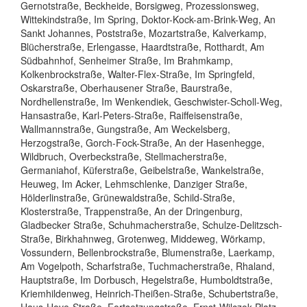
Gernotstraße, Beckheide, Borsigweg, Prozessionsweg,
Wittekindstraße, Im Spring, Doktor-Kock-am-Brink-Weg, An
Sankt Johannes, Poststraße, Mozartstraße, Kalverkamp,
Blücherstraße, Erlengasse, Haardtstraße, Rotthardt, Am
Südbahnhof, Senheimer Straße, Im Brahmkamp,
Kolkenbrockstraße, Walter-Flex-Straße, Im Springfeld,
Oskarstraße, Oberhausener Straße, Baurstraße,
Nordhellenstraße, Im Wenkendiek, Geschwister-Scholl-Weg,
Hansastraße, Karl-Peters-Straße, Raiffeisenstraße,
Wallmannstraße, Gungstraße, Am Weckelsberg,
Herzogstraße, Gorch-Fock-Straße, An der Hasenhegge,
Wildbruch, Overbeckstraße, Stellmacherstraße,
Germaniahof, Küferstraße, Geibelstraße, Wankelstraße,
Heuweg, Im Acker, Lehmschlenke, Danziger Straße,
Hölderlinstraße, Grünewaldstraße, Schild-Straße,
Klosterstraße, Trappenstraße, An der Dringenburg,
Gladbecker Straße, Schuhmacherstraße, Schulze-Delitzsch-
Straße, Birkhahnweg, Grotenweg, Middeweg, Wörkamp,
Vossundern, Bellenbrockstraße, Blumenstraße, Laerkamp,
Am Vogelpoth, Scharfstraße, Tuchmacherstraße, Rhaland,
Hauptstraße, Im Dorbusch, Hegelstraße, Humboldtstraße,
Kriemhildenweg, Heinrich-Theißen-Straße, Schubertstraße,
Haus-Hove-Straße, Fortsetzungstraße, Ernst-Wilczok-Platz,