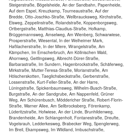
Steigerstraße, Bögelsheide, An der Sandbahn, Papenheide,
Auf dem Espel, Kreuzkamp, Tourneaustraße, Auf der
Bredde, Otto-Joschko-Straße, Wellbraucksweg, Kirchstraße,
Elsweg, Zeppelinstraße, Rolandstraße, Koppenborgsweg,
Ortbergstraße, Matthias-Claudius-Straße, Hofkamp,
Brüggemannsweg, Amselweg, Am Wienberg, Schwarwiese,
Prosperstraße, Wiesental, In der Welheimer Mark,
Haßlacherstraße, In der Miere, Wrangelstraße, Am
Kämpchen, Im Emscherbruch, Am Köllnischen Wald,
Ahornweg, Geitlingsweg, Albrecht-Dürer-Straße,
Barbarastraße, Im Sundern, Hagenbrockstraße, Schäferweg,
Mirkstraße, Mutter-Teresa-Straße, Morianstraße, Am
Hölscherskotten, Taeglichsbeckstraße, Gerberstraße,
Lossenstraße, Kurt-Feller-Straße, An der Harre,
Lüningstraße, Spickenbaumsweg, Wilhelm-Busch-Straße,
Burgstraße, An der Sandgrube, Am Nappenfeld, Grüner
Weg, Am Schürenbusch, Möddericher Straße, Robert-Florin-
Straße, Warner Allee, Am Sellbrocksberg, Förenkamp,
Lüderitzstraße, Hofwiese, An der Linde, Brunhildenweg,
Brandenheide, Am Schlangenholt, Fontanestraße, Dreufte,
Vogelsrauh, Ledderkesweg, Brabecker Weg, Spenglerweg,
Im Breil, Ekampsweg, Im Wildland, Imbuschstraße,