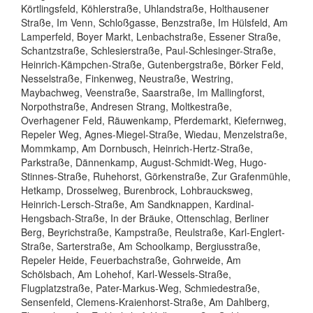
Körtlingsfeld, Köhlerstraße, Uhlandstraße, Holthausener
Straße, Im Venn, Schloßgasse, Benzstraße, Im Hülsfeld, Am
Lamperfeld, Boyer Markt, Lenbachstraße, Essener Straße,
Schantzstraße, Schlesierstraße, Paul-Schlesinger-Straße,
Heinrich-Kämpchen-Straße, Gutenbergstraße, Börker Feld,
Nesselstraße, Finkenweg, Neustraße, Westring,
Maybachweg, Veenstraße, Saarstraße, Im Mallingforst,
Norpothstraße, Andresen Strang, Moltkestraße,
Overhagener Feld, Räuwenkamp, Pferdemarkt, Kiefernweg,
Repeler Weg, Agnes-Miegel-Straße, Wiedau, Menzelstraße,
Mommkamp, Am Dornbusch, Heinrich-Hertz-Straße,
Parkstraße, Dännenkamp, August-Schmidt-Weg, Hugo-
Stinnes-Straße, Ruhehorst, Görkenstraße, Zur Grafenmühle,
Hetkamp, Drosselweg, Burenbrock, Lohbraucksweg,
Heinrich-Lersch-Straße, Am Sandknappen, Kardinal-
Hengsbach-Straße, In der Bräuke, Ottenschlag, Berliner
Berg, Beyrichstraße, Kampstraße, Reulstraße, Karl-Englert-
Straße, Sarterstraße, Am Schoolkamp, Bergiusstraße,
Repeler Heide, Feuerbachstraße, Gohrweide, Am
Schölsbach, Am Lohehof, Karl-Wessels-Straße,
Flugplatzstraße, Pater-Markus-Weg, Schmiedestraße,
Sensenfeld, Clemens-Kraienhorst-Straße, Am Dahlberg,