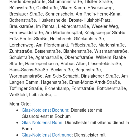
Hardenbergstraße, Schumannstraße, Tilsiter Straße,
Bülowstraße, Cleffstraße, Vikars Kamp, Hövekesweg,
Breslauer Straße, Sonnenschein, Am Rhein-Herne-Kanal,
Bothenstraße, Hüskensheide, Droste-Hülshoff-Platz,
Braukstraße, Im Pinntal, Liebrechtstraße, Weseler Weg,
Fernewaldstraße, Am Marienhospital, Königsberger Straße,
Fritz-Reuter-Straße, Heimbruch, Glückaufstraße,
Lerchenweg, Am Pferdemarkt, Fröbelstraße, Marienstraße,
Zunftstraße, Beisenstraße, Blankenstraße, Wissmannstraße,
Schulstraße, Agathastraße, Oberhofstraße, Wilhelm-Raabe-
Straße, Hansiepenbusch, Brabus-Allee, Liesenfeldstraße,
Hans-Sachs-Straße, Beckstraße, Bogenstraße,
Wortmannstraße, Am Skip-Schacht, Dinslakener Straße, Am
Langen Damm, Hagenstraße, Ernst-Moritz-Arndt-Straße,
Töfflinger Straße, Eichenkamp, Forststraße, Böttcherstraße,
Weißfeld, Leiblstraße, ...
Mehr Orte:
Glas-Notdienst Bochum
: Dienstleister mit
Glasnotdienst in Bochum
Glas-Notdienst Bonn
: Dienstleister mit Glasnotdienst in
Bonn
Glas-Notdienst Dortmund
: Dienstleister mit