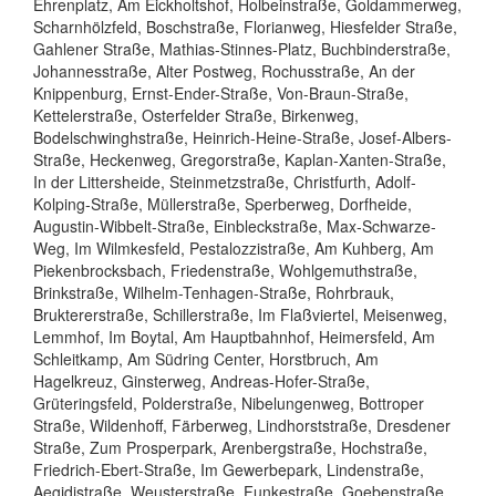
Ehrenplatz, Am Eickholtshof, Holbeinstraße, Goldammerweg,
Scharnhölzfeld, Boschstraße, Florianweg, Hiesfelder Straße,
Gahlener Straße, Mathias-Stinnes-Platz, Buchbinderstraße,
Johannesstraße, Alter Postweg, Rochusstraße, An der
Knippenburg, Ernst-Ender-Straße, Von-Braun-Straße,
Kettelerstraße, Osterfelder Straße, Birkenweg,
Bodelschwinghstraße, Heinrich-Heine-Straße, Josef-Albers-
Straße, Heckenweg, Gregorstraße, Kaplan-Xanten-Straße,
In der Littersheide, Steinmetzstraße, Christfurth, Adolf-
Kolping-Straße, Müllerstraße, Sperberweg, Dorfheide,
Augustin-Wibbelt-Straße, Einbleckstraße, Max-Schwarze-
Weg, Im Wilmkesfeld, Pestalozzistraße, Am Kuhberg, Am
Piekenbrocksbach, Friedenstraße, Wohlgemuthstraße,
Brinkstraße, Wilhelm-Tenhagen-Straße, Rohrbrauk,
Bruktererstraße, Schillerstraße, Im Flaßviertel, Meisenweg,
Lemmhof, Im Boytal, Am Hauptbahnhof, Heimersfeld, Am
Schleitkamp, Am Südring Center, Horstbruch, Am
Hagelkreuz, Ginsterweg, Andreas-Hofer-Straße,
Grüteringsfeld, Polderstraße, Nibelungenweg, Bottroper
Straße, Wildenhoff, Färberweg, Lindhorststraße, Dresdener
Straße, Zum Prosperpark, Arenbergstraße, Hochstraße,
Friedrich-Ebert-Straße, Im Gewerbepark, Lindenstraße,
Aegidistraße, Weusterstraße, Funkestraße, Goebenstraße,