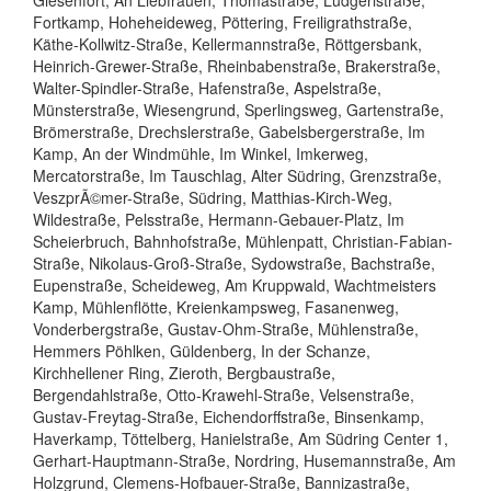
Fortkamp, Hoheheideweg, Pöttering, Freiligrathstraße,
Käthe-Kollwitz-Straße, Kellermannstraße, Röttgersbank,
Heinrich-Grewer-Straße, Rheinbabenstraße, Brakerstraße,
Walter-Spindler-Straße, Hafenstraße, Aspelstraße,
Münsterstraße, Wiesengrund, Sperlingsweg, Gartenstraße,
Brömerstraße, Drechslerstraße, Gabelsbergerstraße, Im
Kamp, An der Windmühle, Im Winkel, Imkerweg,
Mercatorstraße, Im Tauschlag, Alter Südring, Grenzstraße,
VeszprÃ©mer-Straße, Südring, Matthias-Kirch-Weg,
Wildestraße, Pelsstraße, Hermann-Gebauer-Platz, Im
Scheierbruch, Bahnhofstraße, Mühlenpatt, Christian-Fabian-
Straße, Nikolaus-Groß-Straße, Sydowstraße, Bachstraße,
Eupenstraße, Scheideweg, Am Kruppwald, Wachtmeisters
Kamp, Mühlenflötte, Kreienkampsweg, Fasanenweg,
Vonderbergstraße, Gustav-Ohm-Straße, Mühlenstraße,
Hemmers Pöhlken, Güldenberg, In der Schanze,
Kirchhellener Ring, Zieroth, Bergbaustraße,
Bergendahlstraße, Otto-Krawehl-Straße, Velsenstraße,
Gustav-Freytag-Straße, Eichendorffstraße, Binsenkamp,
Haverkamp, Töttelberg, Hanielstraße, Am Südring Center 1,
Gerhart-Hauptmann-Straße, Nordring, Husemannstraße, Am
Holzgrund, Clemens-Hofbauer-Straße, Bannizastraße,