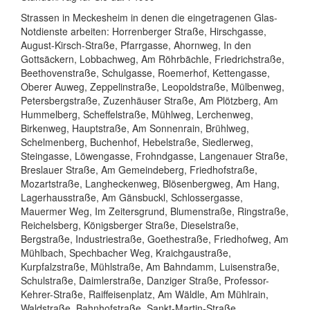
Strassen in Meckesheim in denen die eingetragenen Glas-
Notdienste arbeiten: Horrenberger Straße, Hirschgasse,
August-Kirsch-Straße, Pfarrgasse, Ahornweg, In den
Gottsäckern, Lobbachweg, Am Röhrbächle, Friedrichstraße,
Beethovenstraße, Schulgasse, Roemerhof, Kettengasse,
Oberer Auweg, Zeppelinstraße, Leopoldstraße, Mülbenweg,
Petersbergstraße, Zuzenhäuser Straße, Am Plötzberg, Am
Hummelberg, Scheffelstraße, Mühlweg, Lerchenweg,
Birkenweg, Hauptstraße, Am Sonnenrain, Brühlweg,
Schelmenberg, Buchenhof, Hebelstraße, Siedlerweg,
Steingasse, Löwengasse, Frohndgasse, Langenauer Straße,
Breslauer Straße, Am Gemeindeberg, Friedhofstraße,
Mozartstraße, Langheckenweg, Blösenbergweg, Am Hang,
Lagerhausstraße, Am Gänsbuckl, Schlossergasse,
Mauermer Weg, Im Zeitersgrund, Blumenstraße, Ringstraße,
Reichelsberg, Königsberger Straße, Dieselstraße,
Bergstraße, Industriestraße, Goethestraße, Friedhofweg, Am
Mühlbach, Spechbacher Weg, Kraichgaustraße,
Kurpfalzstraße, Mühlstraße, Am Bahndamm, Luisenstraße,
Schulstraße, Daimlerstraße, Danziger Straße, Professor-
Kehrer-Straße, Raiffeisenplatz, Am Wäldle, Am Mühlrain,
Waldstraße, Bahnhofstraße, Sankt-Martin-Straße,