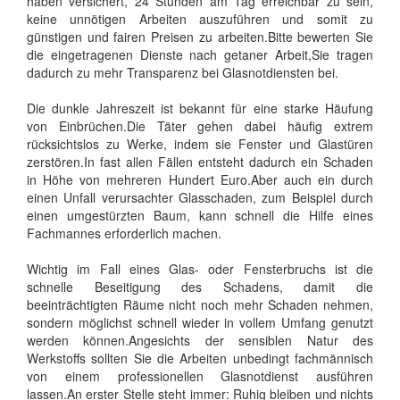
haben versichert, 24 Stunden am Tag erreichbar zu sein,
keine unnötigen Arbeiten auszuführen und somit zu
günstigen und fairen Preisen zu arbeiten.Bitte bewerten Sie
die eingetragenen Dienste nach getaner Arbeit,Sie tragen
dadurch zu mehr Transparenz bei Glasnotdiensten bei.
Die dunkle Jahreszeit ist bekannt für eine starke Häufung
von Einbrüchen.Die Täter gehen dabei häufig extrem
rücksichtslos zu Werke, indem sie Fenster und Glastüren
zerstören.In fast allen Fällen entsteht dadurch ein Schaden
in Höhe von mehreren Hundert Euro.Aber auch ein durch
einen Unfall verursachter Glasschaden, zum Beispiel durch
einen umgestürzten Baum, kann schnell die Hilfe eines
Fachmannes erforderlich machen.
Wichtig im Fall eines Glas- oder Fensterbruchs ist die
schnelle Beseitigung des Schadens, damit die
beeinträchtigten Räume nicht noch mehr Schaden nehmen,
sondern möglichst schnell wieder in vollem Umfang genutzt
werden können.Angesichts der sensiblen Natur des
Werkstoffs sollten Sie die Arbeiten unbedingt fachmännisch
von einem professionellen Glasnotdienst ausführen
lassen.An erster Stelle steht immer: Ruhig bleiben und nichts