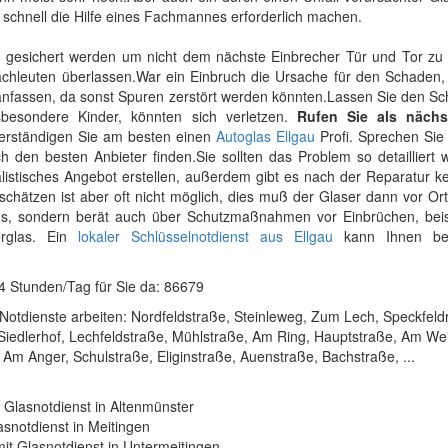
schnell die Hilfe eines Fachmannes erforderlich machen.
gesichert werden um nicht dem nächste Einbrecher Tür und Tor zu 
achleuten überlassen.War ein Einbruch die Ursache für den Schaden, 
 anfassen, da sonst Spuren zerstört werden könnten.Lassen Sie den Sc
besondere Kinder, könnten sich verletzen.
Rufen Sie als nächs
erständigen Sie am besten einen
Autoglas Ellgau
Profi. Sprechen Sie
den besten Anbieter finden.Sie sollten das Problem so detailliert 
listisches Angebot erstellen, außerdem gibt es nach der Reparatur k
hätzen ist aber oft nicht möglich, dies muß der Glaser dann vor Or
aus, sondern berät auch über Schutzmaßnahmen vor Einbrüchen, beis
rglas. Ein
lokaler Schlüsselnotdienst aus Ellgau
kann Ihnen bei
24 Stunden/Tag für Sie da: 86679
Notdienste arbeiten: Nordfeldstraße, Steinleweg, Zum Lech, Speckfeldr
Siedlerhof, Lechfeldstraße, Mühlstraße, Am Ring, Hauptstraße, Am Wei
Am Anger, Schulstraße, Eliginstraße, Auenstraße, Bachstraße, ...
it Glasnotdienst in Altenmünster
lasnotdienst in Meitingen
 mit Glasnotdienst in Untermeitingen