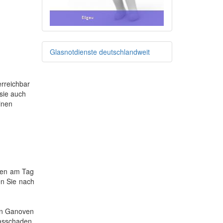
Glasnotdienste deutschlandweit
erreichbar
 sie auch
inen
nden am Tag
en Sie nach
den Ganoven
lasschaden,