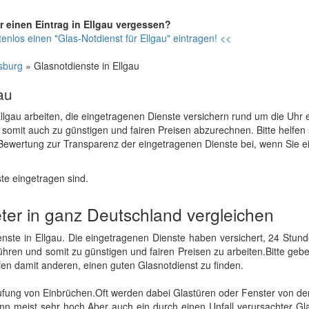
r einen Eintrag in Ellgau vergessen?
enlos einen "Glas-Notdienst für Ellgau" eintragen! <<
sburg
» Glasnotdienste in Ellgau
au
n Ellgau arbeiten, die eingetragenen Dienste versichern rund um die Uhr 
 somit auch zu günstigen und fairen Preisen abzurechnen. Bitte helfen
Bewertung zur Transparenz der eingetragenen Dienste bei, wenn Sie e
ste eingetragen sind.
eter in ganz Deutschland vergleichen
ienste in Ellgau. Die eingetragenen Dienste haben versichert, 24 Stu
ühren und somit zu günstigen und fairen Preisen zu arbeiten.Bitte geb
en damit anderen, einen guten Glasnotdienst zu finden.
 Häufung von Einbrüchen.Oft werden dabei Glastüren oder Fenster von 
dann meist sehr hoch.Aber auch ein durch einen Unfall verursachter G