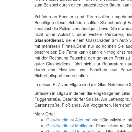
zum Beispiel durch einen umgestürzten Baum, kann 
Schäden an Fenstern und Türen sollten umgehend 
Beseitigen dieser Schäden sollten Sie unbedingt F
zunächst die Polizei verständigen, bevor Sie etwas
nicht ohne Aufsicht, denn weitere Personen, ins
Glasnotdienst.
Bei einem Glasschaden am Auto v
mit mehreren Firmen.Denn nur so können Sie auch 
beschreiben.Die Firma kann dann ein möglichst rea
mit der Rechnung.Pauschal den genauen Preis zu sc
guter Glasnotdienst führt nicht nur Reparaturen 
durch das Einsetzen von Scheiben aus Panze
Sicherheitsproblemen helfen.
In diesen PLZ von Ellgau sind die Glas-Notdienste 
Strassen in Ellgau in denen die eingetragenen Glas-
Fuggerstraße, Ostendorfer Straße, Am Lettenspitz, 
Gartenstraße, Floßlände, Am Vogtgarten, Herrlehof, 
Mehr Orte:
Glas-Notdienst Altenmünster
: Dienstleister m
Glas-Notdienst Meitingen
: Dienstleister mit G
Glas-Notdienst Untermeitingen
: Dienstleister