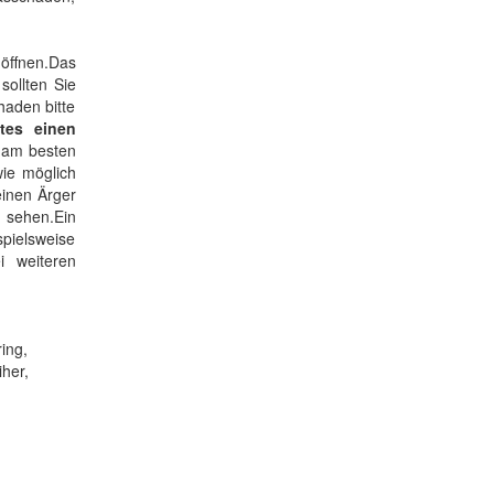
öffnen.Das
sollten Sie
haden bitte
tes einen
 am besten
wie möglich
einen Ärger
t sehen.Ein
pielsweise
 weiteren
ing,
her,