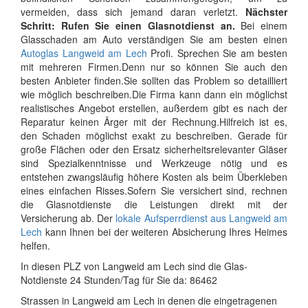
vermeiden, dass sich jemand daran verletzt.
Nächster
Schritt: Rufen Sie einen Glasnotdienst an.
Bei einem
Glasschaden am Auto verständigen Sie am besten einen
Autoglas Langweid am Lech
Profi. Sprechen Sie am besten
mit mehreren Firmen.Denn nur so können Sie auch den
besten Anbieter finden.Sie sollten das Problem so detailliert
wie möglich beschreiben.Die Firma kann dann ein möglichst
realistisches Angebot erstellen, außerdem gibt es nach der
Reparatur keinen Ärger mit der Rechnung.Hilfreich ist es,
den Schaden möglichst exakt zu beschreiben. Gerade für
große Flächen oder den Ersatz sicherheitsrelevanter Gläser
sind Spezialkenntnisse und Werkzeuge nötig und es
entstehen zwangsläufig höhere Kosten als beim Überkleben
eines einfachen Risses.Sofern Sie versichert sind, rechnen
die Glasnotdienste die Leistungen direkt mit der
Versicherung ab. Der
lokale Aufsperrdienst aus Langweid am
Lech
kann Ihnen bei der weiteren Absicherung Ihres Heimes
helfen.
In diesen PLZ von Langweid am Lech sind die Glas-
Notdienste 24 Stunden/Tag für Sie da: 86462
Strassen in Langweid am Lech in denen die eingetragenen