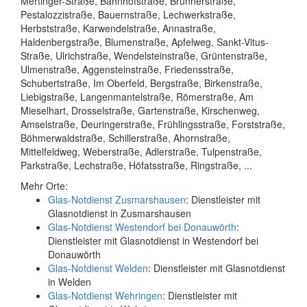
Mertinger-Straße, Bahnhofstraße, Brünnerstraße,
Pestalozzistraße, Bauernstraße, Lechwerkstraße,
Herbststraße, Karwendelstraße, Annastraße,
Haldenbergstraße, Blumenstraße, Apfelweg, Sankt-Vitus-
Straße, Ulrichstraße, Wendelsteinstraße, Grüntenstraße,
Ulmenstraße, Aggensteinstraße, Friedensstraße,
Schubertstraße, Im Oberfeld, Bergstraße, Birkenstraße,
Liebigstraße, Langenmantelstraße, Römerstraße, Am
Mieselhart, Drosselstraße, Gartenstraße, Kirschenweg,
Amselstraße, Deuringerstraße, Frühlingsstraße, Forststraße,
Böhmerwaldstraße, Schillerstraße, Ahornstraße,
Mittelfeldweg, Weberstraße, Adlerstraße, Tulpenstraße,
Parkstraße, Lechstraße, Höfatsstraße, Ringstraße, ...
Mehr Orte:
Glas-Notdienst Zusmarshausen
: Dienstleister mit
Glasnotdienst in Zusmarshausen
Glas-Notdienst Westendorf bei Donauwörth
:
Dienstleister mit Glasnotdienst in Westendorf bei
Donauwörth
Glas-Notdienst Welden
: Dienstleister mit Glasnotdienst
in Welden
Glas-Notdienst Wehringen
: Dienstleister mit