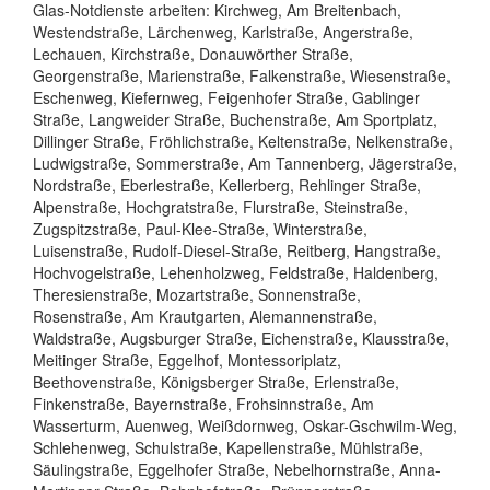
Glas-Notdienste arbeiten: Kirchweg, Am Breitenbach,
Westendstraße, Lärchenweg, Karlstraße, Angerstraße,
Lechauen, Kirchstraße, Donauwörther Straße,
Georgenstraße, Marienstraße, Falkenstraße, Wiesenstraße,
Eschenweg, Kiefernweg, Feigenhofer Straße, Gablinger
Straße, Langweider Straße, Buchenstraße, Am Sportplatz,
Dillinger Straße, Fröhlichstraße, Keltenstraße, Nelkenstraße,
Ludwigstraße, Sommerstraße, Am Tannenberg, Jägerstraße,
Nordstraße, Eberlestraße, Kellerberg, Rehlinger Straße,
Alpenstraße, Hochgratstraße, Flurstraße, Steinstraße,
Zugspitzstraße, Paul-Klee-Straße, Winterstraße,
Luisenstraße, Rudolf-Diesel-Straße, Reitberg, Hangstraße,
Hochvogelstraße, Lehenholzweg, Feldstraße, Haldenberg,
Theresienstraße, Mozartstraße, Sonnenstraße,
Rosenstraße, Am Krautgarten, Alemannenstraße,
Waldstraße, Augsburger Straße, Eichenstraße, Klausstraße,
Meitinger Straße, Eggelhof, Montessoriplatz,
Beethovenstraße, Königsberger Straße, Erlenstraße,
Finkenstraße, Bayernstraße, Frohsinnstraße, Am
Wasserturm, Auenweg, Weißdornweg, Oskar-Gschwilm-Weg,
Schlehenweg, Schulstraße, Kapellenstraße, Mühlstraße,
Säulingstraße, Eggelhofer Straße, Nebelhornstraße, Anna-