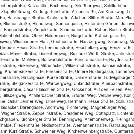
enbergstraße, Katzentäle, Buchenweg, Grießbergweg, Schillerhöhe,
Ziegelhütteweg, Kindergartenstraße, Alleenstraße, Am Kreuzweg, Lei
ße, Backnanger Straße, Kirchstraße, Adalbert-Stifter-Straße, Max-Plan
ße, Blumenstraße, Rinnenweg, Sonnengasse, Hinter den Gärten, Jenaw
e, Bangertstraße, Ziegelstraße, Schumannstraße, Robert-Bosch-Straß
 Makenhofstraße, Obere Holdergasse, Burgstraße, Krähbergstraße,
lesweg, Wiesbadener Platz, Goethestraße, Harzbergweg, Salbeiweg, M
 Theodor-Heuss-Straße, Lerchenstraße, Heuchelbergweg, Benzstraße, 
obias-Mayer-Straße, Linsenbergweg, Reinhold-Würth-Straße, Jahnstra
rtenstraße, Mühlweg, Bottwartalstraße, Panoramastraße, Haydnstraße
ldenstraße, Finkenweg, Milzenäcker, Wildermuthstraße, Sachsenstraße,
g, Krummeäckerstraße, Friesenstraße, Untere Holdergasse, Tannenw
nerstraße, Hirschgasse, Kurze Straße, Daimlerstraße, Ludwigsburger 
traße, Steigäckerstraße, Wartbergweg, Uhlandstraße, Auerbachstraße,
rgstraße, Cäsar-Flaischlen-Straße, Göckelhof, Auf den Felsen, Kern
Billsbergweg, Affalterbacher Straße, Erfurter Weg, Veilchenweg, Köni
raße, Oskar-Jenner-Weg, Ulmenweg, Hermann-Hesse-Straße, Schulstra
m Haidacker, Bärengasse, Ahornweg, Fichtenweg, Magdeburger Weg,
-Wagner-Straße, Zeppelinstraße, Dresdener Weg, Cottaplatz, Lichten
 Eichgraben, Kirchberger Straße, Benningweg, Anemonenweg, Rielingsh
alde, Fliederstraße, Niklastorstraße, Alemannenstraße, Rathausgass
mann-Kurz-Straße, Schweriner Weg, Kirchenweinbergstraße, Güntterstr