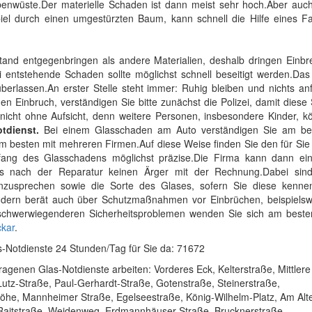
benwüste.Der materielle Schaden ist dann meist sehr hoch.Aber auc
piel durch einen umgestürzten Baum, kann schnell die Hilfe eines 
stand entgegenbringen als andere Materialien, deshalb dringen Einb
 entstehende Schaden sollte möglichst schnell beseitigt werden.Das
berlassen.An erster Stelle steht immer: Ruhig bleiben und nichts a
en Einbruch, verständigen Sie bitte zunächst die Polizei, damit dies
nicht ohne Aufsicht, denn weitere Personen, insbesondere Kinder, k
tdienst.
Bei einem Glasschaden am Auto verständigen Sie am be
m besten mit mehreren Firmen.Auf diese Weise finden Sie den für Si
fang des Glasschadens möglichst präzise.Die Firma kann dann ein
 es nach der Reparatur keinen Ärger mit der Rechnung.Dabei sin
zusprechen sowie die Sorte des Glases, sofern Sie diese kennen
ondern berät auch über Schutzmaßnahmen vor Einbrüchen, beispielsw
 schwerwiegenderen Sicherheitsproblemen wenden Sie sich am beste
ckar
.
-Notdienste 24 Stunden/Tag für Sie da: 71672
agenen Glas-Notdienste arbeiten: Vorderes Eck, Kelterstraße, Mittlere
Lutz-Straße, Paul-Gerhardt-Straße, Gotenstraße, Steinerstraße,
erhöhe, Mannheimer Straße, Egelseestraße, König-Wilhelm-Platz, Am Alt
, Raitstraße, Weidenweg, Erdmannhäuser Straße, Brucknerstraße,