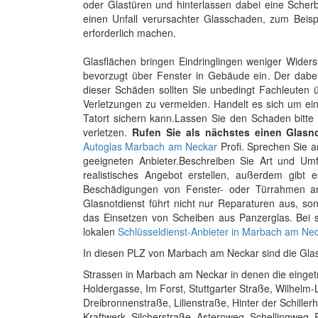
oder Glastüren und hinterlassen dabei eine Scher
einen Unfall verursachter Glasschaden, zum Beis
erforderlich machen.
Glasflächen bringen Eindringlingen weniger Wider
bevorzugt über Fenster in Gebäude ein. Der dabei
dieser Schäden sollten Sie unbedingt Fachleuten ü
Verletzungen zu vermeiden. Handelt es sich um ein
Tatort sichern kann.Lassen Sie den Schaden bitte 
verletzen.
Rufen Sie als nächstes einen Glasno
Autoglas Marbach am Neckar
Profi. Sprechen Sie a
geeigneten Anbieter.Beschreiben Sie Art und Um
realistisches Angebot erstellen, außerdem gibt
Beschädigungen von Fenster- oder Türrahmen an
Glasnotdienst führt nicht nur Reparaturen aus, s
das Einsetzen von Scheiben aus Panzerglas. Bei
lokalen
Schlüsseldienst-Anbieter in Marbach am Ne
In diesen PLZ von Marbach am Neckar sind die Glas
Strassen in Marbach am Neckar in denen die eingetr
Holdergasse, Im Forst, Stuttgarter Straße, Wilhelm-
Dreibronnenstraße, Lilienstraße, Hinter der Schill
Kraftwerk, Silcherstraße, Asternweg, Schellingweg