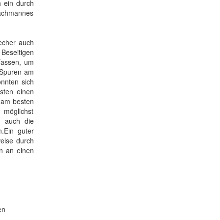
h ein durch
Fachmannes
recher auch
 Beseitigen
nfassen, um
e Spuren am
önnten sich
sten einen
e am besten
 möglichst
d auch die
.Ein guter
eise durch
n an einen
en