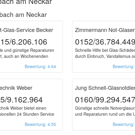
rbach am Neckar
rbach am Neckar
t-Glas-Service Becker
Zimmermann Not-Glaser
15/6.206.106
0152/36.784.44
le und günstige Reparaturen
Schnelle Hilfe bei Glas-Schäde
Art, auch an Wochenenden
durch Einbruch, Vandalismus o
Sturm
Bewertung: 4.64
Bewertung
technik Weber
Jung Schnell-Glasnotdie
5/9.162.964
0160/99.294.54
chnik Weber bietet einen
Günstige schnelle Notverglasu
sionellen 24 Stunden Service
und Reparaturen rund um die 
Bewertung: 4.55
Bewertung