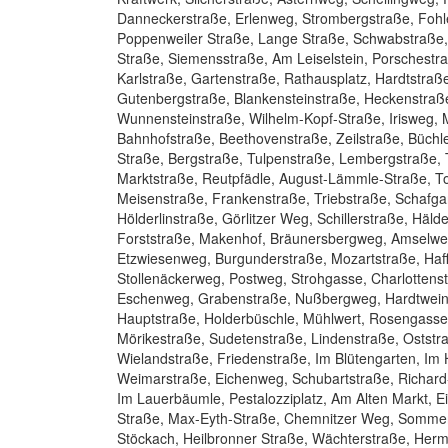
Danneckerstraße, Erlenweg, Strombergstraße, Fohl
Poppenweiler Straße, Lange Straße, Schwabstraße, 
Straße, Siemensstraße, Am Leiselstein, Porschestra
Karlstraße, Gartenstraße, Rathausplatz, Hardtstra
Gutenbergstraße, Blankensteinstraße, Heckenstraß
Wunnensteinstraße, Wilhelm-Kopf-Straße, Irisweg,
Bahnhofstraße, Beethovenstraße, Zeilstraße, Büch
Straße, Bergstraße, Tulpenstraße, Lembergstraße,
Marktstraße, Reutpfädle, August-Lämmle-Straße, T
Meisenstraße, Frankenstraße, Triebstraße, Schafga
Hölderlinstraße, Görlitzer Weg, Schillerstraße, Hä
Forststraße, Makenhof, Bräunersbergweg, Amselwe
Etzwiesenweg, Burgunderstraße, Mozartstraße, Haff
Stollenäckerweg, Postweg, Strohgasse, Charlottens
Eschenweg, Grabenstraße, Nußbergweg, Hardtweinbe
Hauptstraße, Holderbüschle, Mühlwert, Rosengasse, 
Mörikestraße, Sudetenstraße, Lindenstraße, Ostst
Wielandstraße, Friedenstraße, Im Blütengarten, I
Weimarstraße, Eichenweg, Schubartstraße, Richard
Im Lauerbäumle, Pestalozziplatz, Am Alten Markt,
Straße, Max-Eyth-Straße, Chemnitzer Weg, Sommerh
Stöckach, Heilbronner Straße, Wächterstraße, Her