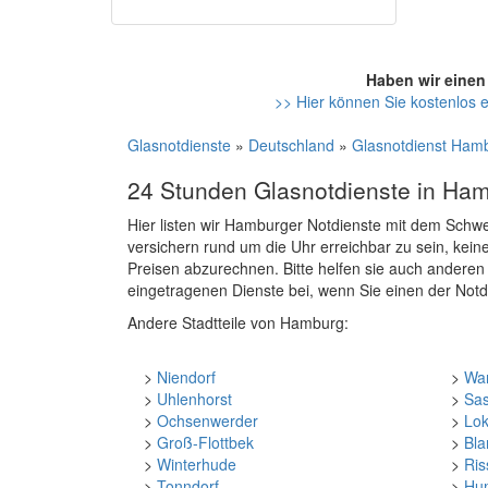
Haben wir einen
>> Hier können Sie kostenlos 
Glasnotdienste
»
Deutschland
»
Glasnotdienst Ham
24 Stunden Glasnotdienste in Ha
Hier listen wir Hamburger Notdienste mit dem Schwe
versichern rund um die Uhr erreichbar zu sein, kei
Preisen abzurechnen. Bitte helfen sie auch andere
eingetragenen Dienste bei, wenn Sie einen der No
Andere Stadtteile von Hamburg:
>
Niendorf
>
Wa
>
Uhlenhorst
>
Sas
>
Ochsenwerder
>
Lok
>
Groß-Flottbek
>
Bl
>
Winterhude
>
Ris
>
Tonndorf
>
Hu