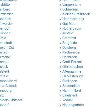
sbüttel
>
Langenhorn
tenberg
>
Schnelsen
enwerder
>
Kleiner Grasbrook
usbruch
>
Hammerbrook
inwerder
>
Gut Moor
pendorf
>
Rotherbaum
ilshoop
>
Jenfeld
feld
>
Bramfeld
venstedt
>
Borgfelde
eluft-Ost
>
Dulsberg
stadt
>
Kirchwerder
ermöhe
>
Reitbrook
ancop
>
Groß Borstel
slack
>
Othmarschen
lstedt
>
Altengamme
mfeld
>
Harvestehude
rmbek-Nord
>
Stellingen
ona-Altstadt
>
Spadenland
nneburg
>
Hamm-Nord
anz
>
Eidelstedt
ldorf-Ohlstedt
>
Veddel
ksdorf
>
Neuengamme