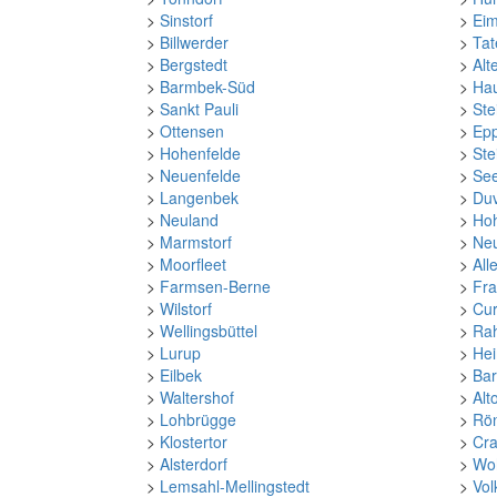
>
Sinstorf
>
Eim
>
Billwerder
>
Ta
>
Bergstedt
>
Alt
>
Barmbek-Süd
>
Ha
>
Sankt Pauli
>
Ste
>
Ottensen
>
Ep
>
Hohenfelde
>
Ste
>
Neuenfelde
>
See
>
Langenbek
>
Du
>
Neuland
>
Hoh
>
Marmstorf
>
Neu
>
Moorfleet
>
All
>
Farmsen-Berne
>
Fr
>
Wilstorf
>
Cur
>
Wellingsbüttel
>
Rah
>
Lurup
>
Hei
>
Eilbek
>
Ba
>
Waltershof
>
Alt
>
Lohbrügge
>
Rö
>
Klostertor
>
Cr
>
Alsterdorf
>
Woh
>
Lemsahl-Mellingstedt
>
Vol