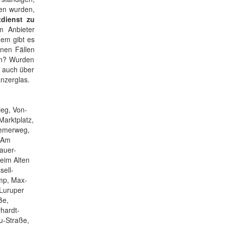
sen wurden,
tdienst zu
m Anbieter
dem gibt es
enen Fällen
den? Wurden
s auch über
nzerglas.
ieg, Von-
Marktplatz,
semerweg,
, Am
auer-
Beim Alten
sell-
mp, Max-
 Luruper
ße,
hardt-
u-Straße,