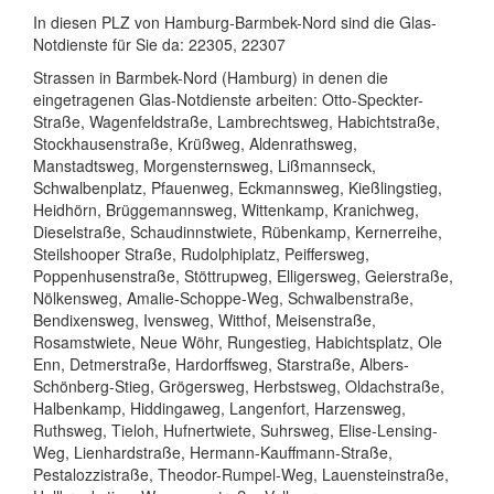
In diesen PLZ von Hamburg-Barmbek-Nord sind die Glas-
Notdienste für Sie da: 22305, 22307
Strassen in Barmbek-Nord (Hamburg) in denen die
eingetragenen Glas-Notdienste arbeiten: Otto-Speckter-
Straße, Wagenfeldstraße, Lambrechtsweg, Habichtstraße,
Stockhausenstraße, Krüßweg, Aldenrathsweg,
Manstadtsweg, Morgensternsweg, Lißmannseck,
Schwalbenplatz, Pfauenweg, Eckmannsweg, Kießlingstieg,
Heidhörn, Brüggemannsweg, Wittenkamp, Kranichweg,
Dieselstraße, Schaudinnstwiete, Rübenkamp, Kernerreihe,
Steilshooper Straße, Rudolphiplatz, Peiffersweg,
Poppenhusenstraße, Stöttrupweg, Elligersweg, Geierstraße,
Nölkensweg, Amalie-Schoppe-Weg, Schwalbenstraße,
Bendixensweg, Ivensweg, Witthof, Meisenstraße,
Rosamstwiete, Neue Wöhr, Rungestieg, Habichtsplatz, Ole
Enn, Detmerstraße, Hardorffsweg, Starstraße, Albers-
Schönberg-Stieg, Grögersweg, Herbstsweg, Oldachstraße,
Halbenkamp, Hiddingaweg, Langenfort, Harzensweg,
Ruthsweg, Tieloh, Hufnertwiete, Suhrsweg, Elise-Lensing-
Weg, Lienhardstraße, Hermann-Kauffmann-Straße,
Pestalozzistraße, Theodor-Rumpel-Weg, Lauensteinstraße,