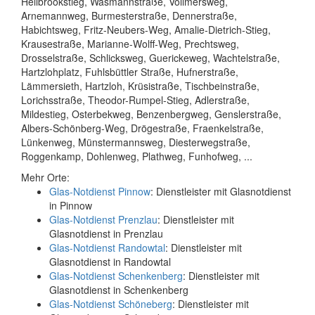
Hellbrookstieg, Wasmannstraße, Vollmersweg,
Arnemannweg, Burmesterstraße, Dennerstraße,
Habichtsweg, Fritz-Neubers-Weg, Amalie-Dietrich-Stieg,
Krausestraße, Marianne-Wolff-Weg, Prechtsweg,
Drosselstraße, Schlicksweg, Guerickeweg, Wachtelstraße,
Hartzlohplatz, Fuhlsbüttler Straße, Hufnerstraße,
Lämmersieth, Hartzloh, Krüsistraße, Tischbeinstraße,
Lorichsstraße, Theodor-Rumpel-Stieg, Adlerstraße,
Mildestieg, Osterbekweg, Benzenbergweg, Genslerstraße,
Albers-Schönberg-Weg, Drögestraße, Fraenkelstraße,
Lünkenweg, Münstermannsweg, Diesterwegstraße,
Roggenkamp, Dohlenweg, Plathweg, Funhofweg, ...
Mehr Orte:
Glas-Notdienst Pinnow
: Dienstleister mit Glasnotdienst
in Pinnow
Glas-Notdienst Prenzlau
: Dienstleister mit
Glasnotdienst in Prenzlau
Glas-Notdienst Randowtal
: Dienstleister mit
Glasnotdienst in Randowtal
Glas-Notdienst Schenkenberg
: Dienstleister mit
Glasnotdienst in Schenkenberg
Glas-Notdienst Schöneberg
: Dienstleister mit