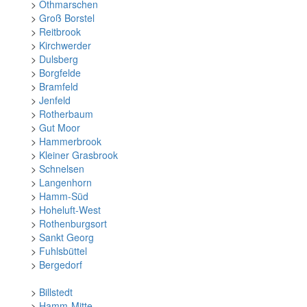
>
Othmarschen
>
Groß Borstel
>
Reitbrook
>
Kirchwerder
>
Dulsberg
>
Borgfelde
>
Bramfeld
>
Jenfeld
>
Rotherbaum
>
Gut Moor
>
Hammerbrook
>
Kleiner Grasbrook
>
Schnelsen
>
Langenhorn
>
Hamm-Süd
>
Hoheluft-West
>
Rothenburgsort
>
Sankt Georg
>
Fuhlsbüttel
>
Bergedorf
>
Billstedt
>
Hamm-Mitte