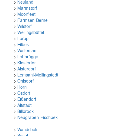
>
Neuland
>
Marmstorf
>
Moorfleet
>
Farmsen-Berne
>
Wilstorf
>
Wellingsbüttel
>
Lurup
>
Eilbek
>
Waltershof
>
Lohbrügge
>
Klostertor
>
Alsterdorf
>
Lemsahl-Mellingstedt
>
Ohlsdorf
>
Horn
>
Osdorf
>
Eißendorf
>
Altstadt
>
Billbrook
>
Neugraben-Fischbek
>
Wandsbek
>
Sasel