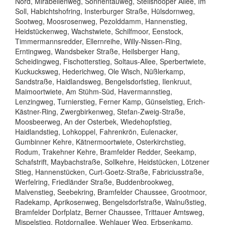
Nord, Mirabellenweg, Sonnentauweg, Steilshooper Allee, Im
Soll, Habichtshofring, Insterburger Straße, Hülsdornweg,
Sootweg, Moosrosenweg, Pezolddamm, Hannenstieg,
Heidstückenweg, Wachstwiete, Schilfmoor, Eenstock,
Timmermannsredder, Ellernreihe, Willy-Nissen-Ring,
Erntingweg, Wandsbeker Straße, Heilsberger Hang,
Scheidingweg, Fischotterstieg, Soltaus-Allee, Sperbertwiete,
Kuckucksweg, Hederichweg, Ole Wisch, Nüßlerkamp,
Sandstraße, Haidlandsweg, Bengelsdorfstieg, Ilenkruut,
Maimoortwiete, Am Stühm-Süd, Havermannstieg,
Lenzingweg, Turnierstieg, Ferner Kamp, Günselstieg, Erich-
Kästner-Ring, Zwergbirkenweg, Stefan-Zweig-Straße,
Moosbeerweg, An der Osterbek, Wiedehopfstieg,
Haidlandstieg, Lohkoppel, Fahrenkrön, Eulenacker,
Gumbinner Kehre, Kätnermoortwiete, Osterkirchstieg,
Rodum, Trakehner Kehre, Bramfelder Redder, Seekamp,
Schafstrift, Maybachstraße, Sollkehre, Heidstücken, Lötzener
Stieg, Hannenstücken, Curt-Goetz-Straße, Fabriciusstraße,
Werfelring, Friedländer Straße, Buddenbrookweg,
Malvenstieg, Seebekring, Bramfelder Chaussee, Grootmoor,
Radekamp, Aprikosenweg, Bengelsdorfstraße, Walnußstieg,
Bramfelder Dorfplatz, Berner Chaussee, Trittauer Amtsweg,
Mispelstieg, Rotdornallee, Wehlauer Weg, Erbsenkamp,