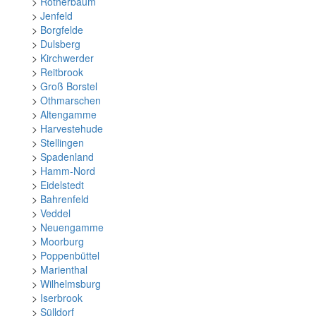
>
Rotherbaum
>
Jenfeld
>
Borgfelde
>
Dulsberg
>
Kirchwerder
>
Reitbrook
>
Groß Borstel
>
Othmarschen
>
Altengamme
>
Harvestehude
>
Stellingen
>
Spadenland
>
Hamm-Nord
>
Eidelstedt
>
Bahrenfeld
>
Veddel
>
Neuengamme
>
Moorburg
>
Poppenbüttel
>
Marienthal
>
Wilhelmsburg
>
Iserbrook
>
Sülldorf