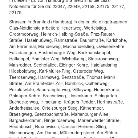
Notdienste für Sie da: 22047, 22049, 22159, 22175, 22177,
22179
Strassen in Bramfeld (Hamburg) in denen die eingetragenen
Glas-Notdienste arbeiten: Heuertweg, Werfelstieg,
Grootmoorweg, Heinrich-Helbing-Straße, Fritz-Reuter-
Straße, Haselnußweg, Rahnstraße, Baumstraße, Karlshöhe,
Am Ehrenmal, Mandelweg, Machandelstieg, Owiesenkehre,
Falladabogen, Rastenburger Weg, Backhauskoppel,
Hofkoppel, Rominter Weg, Wichelkamp, Stockrosenweg,
Maisredder, Seehofallee, Elbinger Kehre, Haidlandsring,
Hildeboldtweg, Karl-Müller-Ring, Osteroder Weg,
Teerosenweg, Harmsweg, Benzstraße, Thomas-Mann-
Straße, Am Bramfelder Zoll, Bornblick, Quittenweg,
Pezoldtwiete, Sauerampferweg, Giffeyweg, Hohnerkamp,
Goldaper Kehre, Brachetweg, Linsenkamp, Steingarten,
Bucheckerweg, Hirsekamp, Krügers Redder, Herthastraße,
Anderheitsallee, Ortelsburger Stieg, Kätnermoor,
Braesigweg, Grenzbachstraße, Marienburger Allee,
Bargackerdamm, Ringelrosenweg, Marienwerder Straße,
Reembusch, Braamwisch, Carsten-Reimers-Stieg,
Maimoorweg, Am Damm, Mützendorpsteed, Am Stühm-