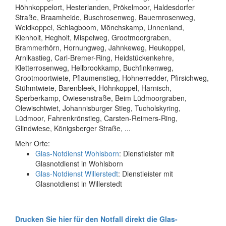
Höhnkoppelort, Hesterlanden, Prökelmoor, Haldesdorfer
Straße, Braamheide, Buschrosenweg, Bauernrosenweg,
Weidkoppel, Schlagboom, Mönchskamp, Unnenland,
Kienholt, Hegholt, Mispelweg, Grootmoorgraben,
Brammerhörn, Hornungweg, Jahnkeweg, Heukoppel,
Arnikastieg, Carl-Bremer-Ring, Heidstückenkehre,
Kletterrosenweg, Hellbrookkamp, Buchfinkenweg,
Grootmoortwiete, Pflaumenstieg, Hohnerredder, Pfirsichweg,
Stühmtwiete, Barenbleek, Höhnkoppel, Harnisch,
Sperberkamp, Owiesenstraße, Beim Lüdmoorgraben,
Olewischtwiet, Johannisburger Stieg, Tucholskyring,
Lüdmoor, Fahrenkrönstieg, Carsten-Reimers-Ring,
Glindwiese, Königsberger Straße, ...
Mehr Orte:
Glas-Notdienst Wohlsborn
: Dienstleister mit
Glasnotdienst in Wohlsborn
Glas-Notdienst Willerstedt
: Dienstleister mit
Glasnotdienst in Willerstedt
Drucken Sie hier für den Notfall direkt die Glas-